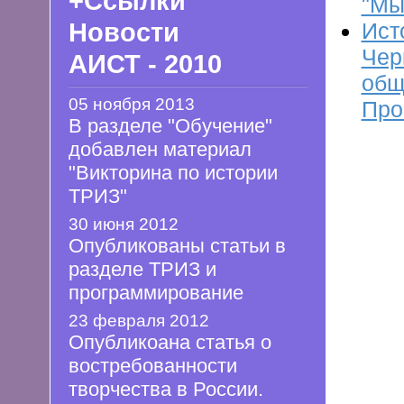
+Ссылки
"Мы
Ист
Новости
Чер
АИСТ - 2010
общ
05 ноября 2013
Про
В разделе "Обучение"
добавлен материал
"Викторина по истории
ТРИЗ"
30 июня 2012
Опубликованы статьи в
разделе ТРИЗ и
программирование
23 февраля 2012
Опубликоана статья о
востребованности
творчества в России.