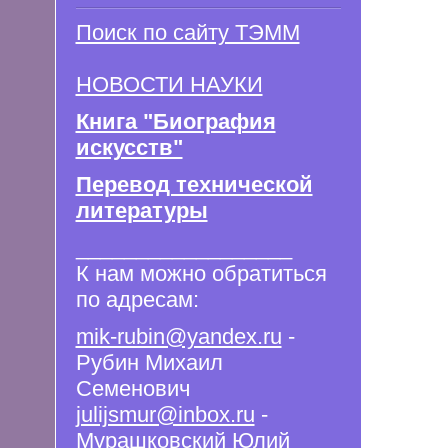
Поиск по сайту ТЭММ
НОВОСТИ НАУКИ
Книга "Биография
искусств"
Перевод технической
литературы
__________________
К нам можно обратиться
по адресам:
mik-rubin@yandex.ru
-
Рубин Михаил
Семенович
julijsmur@inbox.ru
-
Мурашковский Юлий