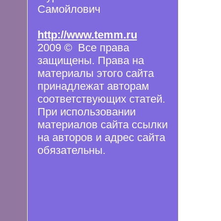
Самойлович
http://www.temm.ru
2009 © Все права
защищены. Права на
материалы этого сайта
принадлежат авторам
соответствующих статей.
При использовании
материалов сайта ссылки
на авторов и адрес сайта
обязательны.