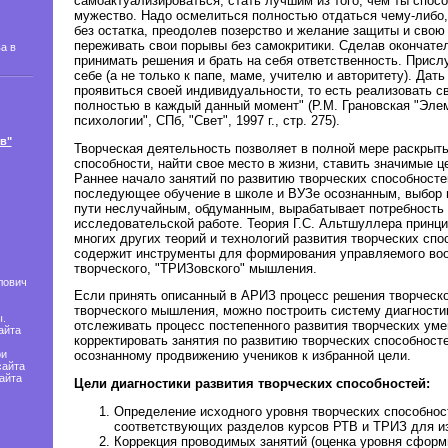
самоактуализироваться, стать лучшим из того, чем ты спос
мужество. Надо осмелиться полностью отдаться чему-либо, 
без остатка, преодолев позерство и желание защиты и свою
переживать свои порывы без самокритики. Сделав окончате
а в
принимать решения и брать на себя ответственность. Прис
себе (а не только к папе, маме, учителю и авторитету). Дат
проявиться своей индивидуальности, то есть реализовать с
полностью в каждый данный момент" (Р.М. Грановская "Эле
психологии", СПб, "Свет", 1997 г., стр. 275).
в"
Творческая деятельность позволяет в полной мере раскрыт
способности, найти свое место в жизни, ставить значимые це
Раннее начало занятий по развитию творческих способносте
последующее обучение в школе и ВУЗе осознанным, выбор
пути неслучайным, обдуманным, вырабатывает потребность 
исследовательской работе. Теория Г.С. Альтшуллера принци
многих других теорий и технологий развития творческих спо
содержит инструменты для формирования управляемого во
творческого, "ТРИЗовского" мышления.
лович
Если принять описанный в АРИЗ процесс решения творческо
творческого мышления, можно построить систему диагностик
.
отслеживать процесс постепенного развития творческих уме
айта
корректировать занятия по развитию творческих способносте
ри
осознанному продвижению учеников к избранной цели.
сайта
айта
Цели диагностики развития творческих способностей:
Определение исходного уровня творческих способнос
соответствующих разделов курсов РТВ и ТРИЗ для из
Коррекция проводимых занятий (оценка уровня сформ