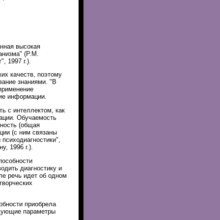
енная высокая
низма" (Р.М.
 1997 г.).
ких качеств, поэтому
вание знаниями. "В
применение
ие информации.
ь с интеллектом, как
ации. Обучаемость
вность (общая
ции (с ним связаны
 психодиагностики",
, 1996 г.).
пособности
одить диагностику и
ле речь идет об одном
творческих
обности приобрела
едующие параметры