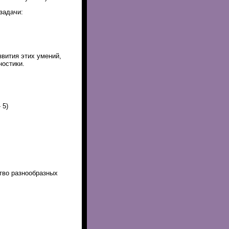
задачи:
вития этих умений,
ностики.
 5)
тво разнообразных