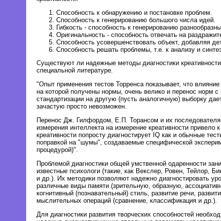
Способность к обнаружению и постановке проблем.
Способность к генерированию большого числа идей.
Гибкость - способность к генерированию разнообразны
Оригинальность - способность отвечать на раздражит
Способность усовершенствовать объект, добавляя де
Способность решать проблемы, т.е. к анализу и синтез
Существуют ли надежные методы диагностики креативности
специальной литературе.
"Опыт применения тестов Торренса показывает, что влияние 
на которой получены нормы, очень велико и перенос норм с
стандартизации на другую (пусть аналогичную) выборку дае
зачастую просто невозможен.
Перенос Дж. Гилфордом, Е.П. Торансом и их последовател
измерения интеллекта на измерение креативности привело к 
креативности попросту диагностирует IQ как и обычные тест
поправкой на "шумы", создаваемые специфической экспери
процедурой)".
Проблемой диагностики общей умственной одаренности зан
известные психологи (такие, как Векслер, Ровен, Тейлор, Би
и др.). Их методики позволяют надежно диагностировать ур
различные виды памяти (зрительную, образную, ассоциативн
когнитивный (познавательный) стиль, развитие речи, развит
мыслительных операций (сравнение, классификация и др.).
Для диагностики развития творческих способностей необхо