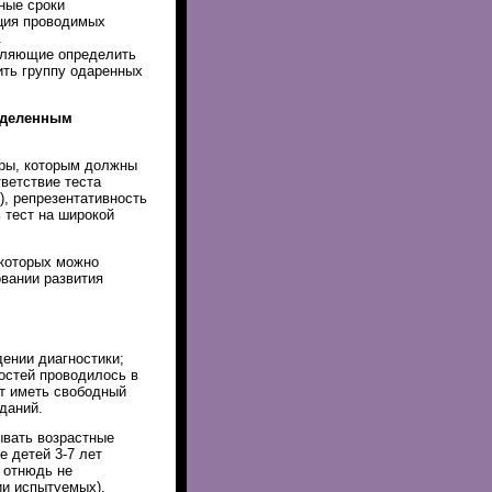
ные сроки
кция проводимых
.
оляющие определить
ить группу одаренных
ределенным
ры, которым должны
ветствие теста
), репрезентативность
 тест на широкой
 которых можно
вании развития
ении диагностики;
остей проводилось в
т иметь свободный
даний.
ывать возрастные
 детей 3-7 лет
 отнюдь не
ии испытуемых).