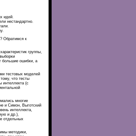
х идей.
ели нестандартно.
тали.
у.
? Обратимся к
характеристик группы,
 выборки
т большие ошибки, а
ями тестовых моделей
тому, что тесты
ы интеллекта (с
ментальной
имались многие
не и Симон, Выготский
овень интеллекта,
ую и др.),
ие отдельных
димы методики,