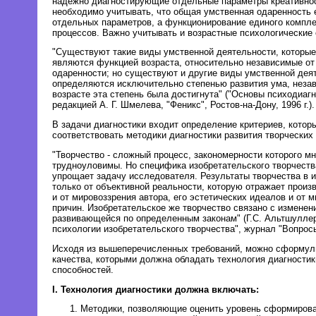
надежно диагностирующие отдельные параметры креативнос
необходимо учитывать, что общая умственная одаренность 
отдельных параметров, а функционирование единого компле
процессов. Важно учитывать и возрастные психологические 
"Существуют такие виды умственной деятельности, которые
являются функцией возраста, относительно независимые от
одаренности; но существуют и другие виды умственной дея
определяются исключительно степенью развития ума, незави
возрасте эта степень была достигнута" ("Основы психодиагн
редакцией А. Г. Шмелева, "Феникс", Ростов-на-Дону, 1996 г.).
В задачи диагностики входит определение критериев, кото
соответствовать методики диагностики развития творческих
"Творчество - сложный процесс, закономерности которого м
трудноуловимы. Но специфика изобретательского творчества
упрощает задачу исследователя. Результаты творчества в и
только от объективной реальности, которую отражает произв
и от мировоззрения автора, его эстетических идеалов и от 
причин. Изобретательское же творчество связано с изменен
развивающейся по определенным законам" (Г.С. Альтшуллер
психологии изобретательского творчества", журнал "Вопросы 
Исходя из вышеперечисленных требований, можно сформул
качества, которыми должна обладать технология диагностик
способностей.
I. Технология диагностики должна включать:
Методики, позволяющие оценить уровень сформиров