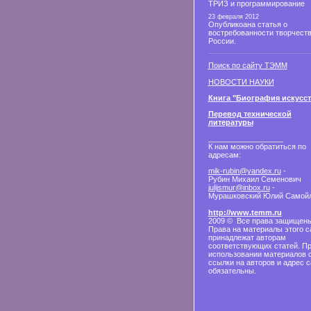
ТРИЗ и программирование
23 февраля 2012
Опубликоана статья о
востребованности творчеств
России.
Поиск по сайту ТЭММ
НОВОСТИ НАУКИ
Книга "Биография искусст
Перевод технической
литературы
__________________
К нам можно обратиться по
адресам:
mik-rubin@yandex.ru
-
Рубин Михаил Семенович
julijsmur@inbox.ru
-
Мурашковский Юлий Самой
http://www.temm.ru
2009 © Все права защищены
Права на материалы этого с
принадлежат авторам
соответствующих статей. П
использовании материалов 
ссылки на авторов и адрес с
обязательны.