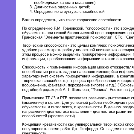
необходимых качеств мышления);
Диагностика одаренных детей;
Определение структуры способностей.
Важно определить, что такое творческие способности.
По определению Р.М. Грановской, "способности - это врожд
обучаемость при низкой биологической цене напряжения орга
Грановская "Элементы практической психологии", СПб, "Свет",
Творческие способности - это целый комплекс психологичес
удобнее рассмотреть работу целостной психики как опериро
этом процессе можно выделить приобретение информации, 
информации, преобразование информации и также сохранен
Способность к применению информации можно отождествлят
способностью решать задачи на основе имеющейся информ
характеризует систему приобретения информации, а креати
творческая способность) - процесс преобразования информа
воображение, фантазия, порождение гипотез и т.д.) ("Основы
под общей редакцией А. Г. Шмелева, "Феникс", Ростов-на-Дону
Применение ТРИЗ и РТВ позволяет развивать умственные с
(мышление) в целом. Для успешной работы необходимо пров
обучаемости, и интеллекта, и креативности. В данном разде
направлении диагностики мышления - диагностике развития 
способностей (креативности).
Концепция креативности как универсальной творческой спос
популярность после работ Дж. Гилфорда. Он выделяет сл
креативности: