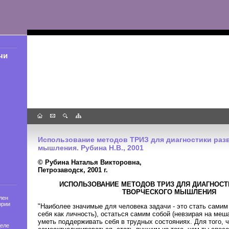
чи
Использование методов ТРИЗ для диагностики раз
мышления. Рубина Н.В., 2001
© Рубина Наталья Викторовна,
Петрозаводск, 2001 г.
ИСПОЛЬЗОВАНИЕ МЕТОДОВ ТРИЗ ДЛЯ ДИАГНОСТ
ТВОРЧЕСКОГО МЫШЛЕНИЯ
лен
ории
"Наиболее значимые для человека задачи - это стать самим
себя как личность), остаться самим собой (невзирая на ме
уметь поддерживать себя в трудных состояниях. Для того, 
деле