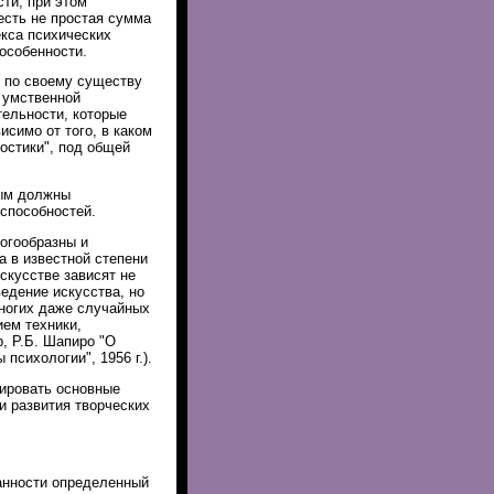
ти, при этом
есть не простая сумма
кса психических
особенности.
 по своему существу
 умственной
тельности, которые
симо от того, в каком
остики", под общей
рым должны
 способностей.
ногообразны и
 в известной степени
скусстве зависят не
едение искусства, но
многих даже случайных
ием техники,
, Р.Б. Шапиро "О
психологии", 1956 г.).
ировать основные
и развития творческих
анности определенный