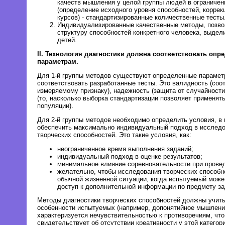
качеств мышления у целой группы людей в ограничен
(определение исходного уровня способностей, корре
курсов) - стандартизированные количественные тесты
Индивидуализированные качественные методы, позв
структуру способностей конкретного человека, выдел
детей.
II. Технология диагностики должна соответствовать оп
параметрам.
Для 1-й группы методов существуют определенные парамет
соответствовать разработанные тесты. Это валидность (соот
измеряемому признаку), надежность (защита от случайности
(то, насколько выборка стандартизации позволяет применять
популяции).
Для 2-й группы методов необходимо определить условия, в
обеспечить максимально индивидуальный подход в исследо
творческих способностей. Это такие условия, как:
неограниченное время выполнения заданий;
индивидуальный подход в оценке результатов;
минимальное влияние соревновательности при провед
желательно, чтобы исследования творческих способн
обычной жизненной ситуации, когда испытуемый може
доступ к дополнительной информации по предмету за
Методы диагностики творческих способностей должны учит
особенности испытуемых (например, допонятийное мышление
характеризуется нечувствительностью к противоречиям, что
свидетельствует об отсутствии креативности у этой категор