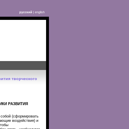
русский
|
english
вития творческого
ИКИ РАЗВИТИЯ
 собой (сформировать
шающие воздействия) и
чтобы