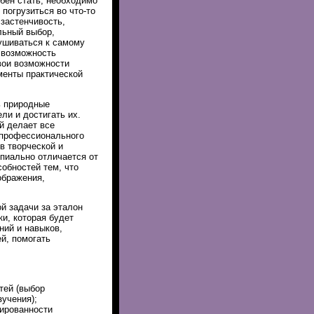
обен стать, необходимо
погрузиться во что-то
 застенчивость,
льный выбор,
лушиваться к самому
ь возможность
вои возможности
менты практической
ь природные
ли и достигать их.
й делает все
 профессионального
в творческой и
пиально отличается от
собностей тем, что
ображения,
й задачи за эталон
и, которая будет
ний и навыков,
й, помогать
тей (выбор
учения);
ированности