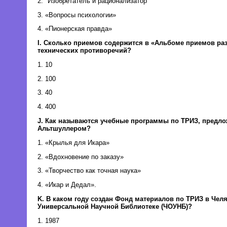
2. "Изобретатель и рационализатор"
3. «Вопросы психологии»
4. «Пионерская правда»
I. Сколько приемов содержится в «Альбоме приемов ра
технических противоречий?
1. 10
2. 100
3. 40
4. 400
J. Как называются учебные программы по ТРИЗ, предло
Альтшуллером?
1. «Крылья для Икара»
2. «Вдохновение по заказу»
3. «Творчество как точная наука»
4. «Икар и Дедал».
K. В каком году создан Фонд материалов по ТРИЗ в Чел
Универсальной Научной Библиотеке (ЧОУНБ)?
1. 1987