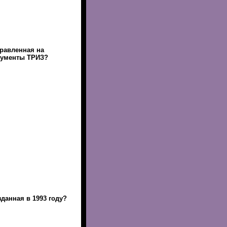
правленная на
рументы ТРИЗ?
данная в 1993 году?