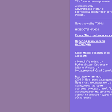
ТРИЗ и программирование
23 февраля 2012
Опубликоана статья о
востребованности творчеств
России.
Поиск по сайту ТЭММ
НОВОСТИ НАУКИ
Книга "Биография искусст
Перевод технической
литературы
__________________
К нам можно обратиться по
адресам:
mik-rubin@yandex.ru
-
Рубин Михаил Семенович
julijsmur@inbox.ru
-
Мурашковский Юлий Самой
http://www.temm.ru
2009 © Все права защищены
Права на материалы этого с
принадлежат авторам
соответствующих статей. П
использовании материалов 
ссылки на авторов и адрес с
обязательны.