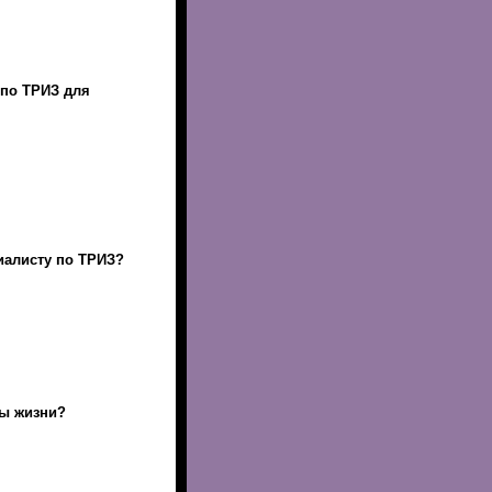
 по ТРИЗ для
иалисту по ТРИЗ?
ды жизни?