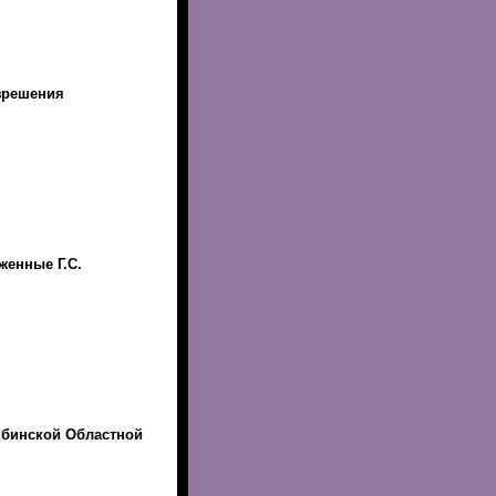
зрешения
женные Г.С.
ябинской Областной