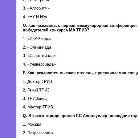
3. «Алгоритм»
4. «НУ-И-НУ»
O. Как называлась первая международная конференция
победителей конкурса МА ТРИЗ?
1. «ИКАРиада»
2. «Олимпиада»
3. «Спартакиада»
4. «Универсиада»
P. Как называется высшая степень, присваиваемая спец
1. Доктор ТРИЗ
2. Гений ТРИЗ
3. ТРИЗовец
4. Мастер ТРИЗ
Q. В каком городе провел Г.С Альтшуллер последние го
1. Москва
2. Петрозаводск