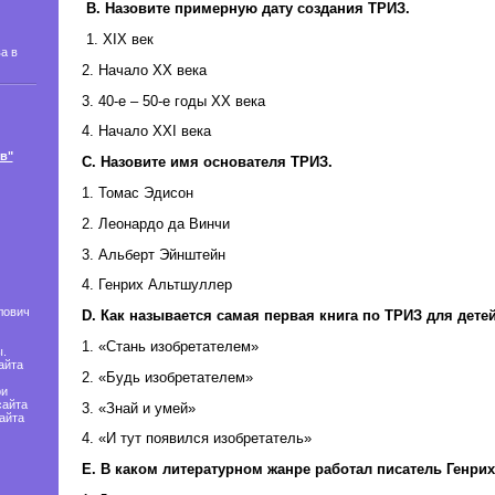
B. Назовите примерную дату создания ТРИЗ.
1. XIX век
а в
2. Начало XX века
3. 40-е – 50-е годы XX века
4. Начало XXI века
в"
C. Назовите имя основателя ТРИЗ.
1. Томас Эдисон
2. Леонардо да Винчи
3. Альберт Эйнштейн
4. Генрих Альтшуллер
лович
D. Как называется самая первая книга по ТРИЗ для дете
1. «Стань изобретателем»
.
айта
2. «Будь изобретателем»
ри
сайта
3. «Знай и умей»
айта
4. «И тут появился изобретатель»
E. В каком литературном жанре работал писатель Генри