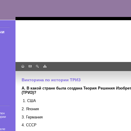
чи
Викторина по истории ТРИЗ
A. В какой стране была создана Теория Решения Изобре
(ТРИЗ)?
1. США
2. Япония
лен
3. Германия
ории
4. СССР
деле