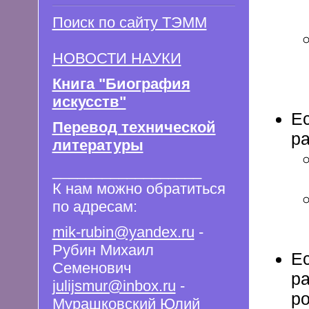
Поиск по сайту ТЭММ
НОВОСТИ НАУКИ
Книга "Биография
искусств"
Ес
Перевод технической
ра
литературы
__________________
К нам можно обратиться
по адресам:
mik-rubin@yandex.ru
-
Рубин Михаил
Ес
Семенович
ра
julijsmur@inbox.ru
-
ро
Мурашковский Юлий