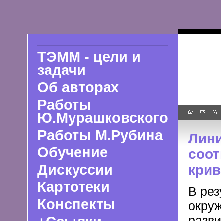
ТЭММ - цели и
задачи
Об авторах
Работы
Ю.Мурашковского
Работы М.Рубина
Лини
Обучение
соот
Дискуссии
кри
Картотеки
В рез
Конспекты
окру
разви