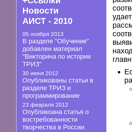
+Ссылки
соотв
Новости
удает
АИСТ - 2010
рассм
соотв
05 ноября 2013
В разделе "Обучение"
выяви
добавлен материал
наход
"Викторина по истории
главн
ТРИЗ"
Ес
30 июня 2012
ра
Опубликованы статьи в
разделе ТРИЗ и
программирование
23 февраля 2012
Опубликоана статья о
востребованности
творчества в России.