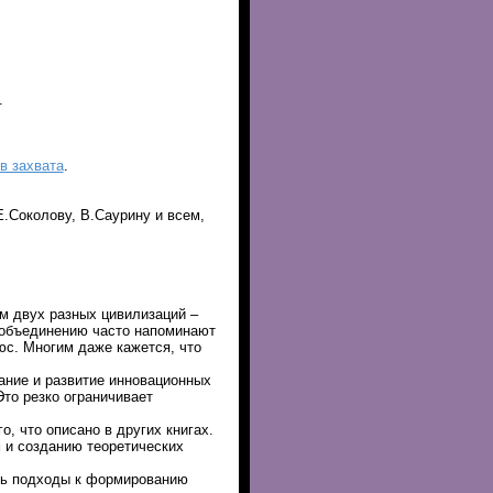
.
в захвата
.
.Соколову, В.Саурину и всем,
м двух разных цивилизаций –
 объединению часто напоминают
юс. Многим даже кажется, что
ние и развитие инновационных
то резко ограничивает
о, что описано в других книгах.
 и созданию теоретических
ить подходы к формированию