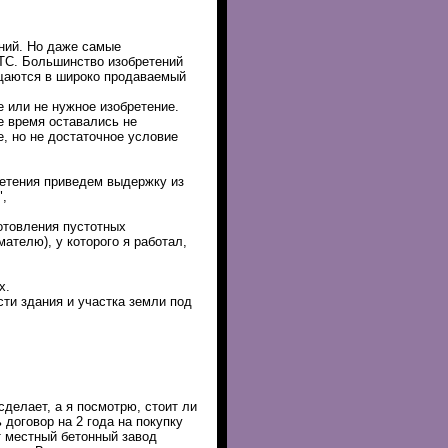
ний. Но даже самые
ИТС. Большинство изобретений
ащаются в широко продаваемый
е или не нужное изобретение.
е время оставались не
, но не достаточное условие
ретения приведем выдержку из
,
готовления пустотных
ателю), у которого я работал,
х.
сти здания и участка земли под
 сделает, а я посмотрю, стоит ли
 договор на 2 года на покупку
т местный бетонный завод