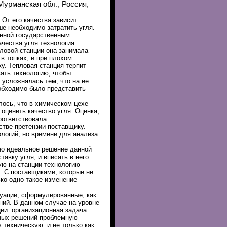
Мурманская обл., Россия,
 От его качества зависит
ше необходимо затратить угля.
енной государственным
ачества угля технология
ловой станции она занимала
в топках, и при плохом
у. Тепловая станция терпит
ать технологию, чтобы
 усложнялась тем, что на ее
еобходимо было представить
лось, что в химическом цехе
 оценить качество угля. Оценка,
оответствовала
стве претензии поставщику.
логий, но времени для анализа
но идеальное решение данной
авку угля, и вписать в него
ую на станции технологию
. С поставщиками, которые не
ько одно такое изменение
уации, сформулированные, как
ний. В данном случае на уровне
и: организационная задача
ных решений проблемную
 техническую, и не только как