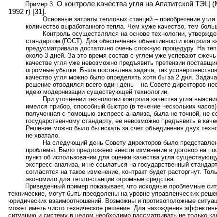
О контроле качества угля на Апатитской ТЭЦ (
Пример 3.
1992 г)
[
31
]
.
Основные затраты тепловых станций – приобретение угля.
количество выработанного тепла. Чем хуже качество, тем боль
Контроль осуществлялся на основе технологии, утвержд
стандартом (ГОСТ). Для обеспечения объективности контроля к
предусматривала достаточно очень сложную процедуру. На теп
около 3 дней. За это время состав с углем уже успевают сжечь 
качестве угля уже невозможно предъявить претензии поставщик
огромные убытки. Была поставлена задача, так усовершенствов
качество угля можно было определять хотя бы за 2 дня. Задача
решение отводился всего один день – на Совете директоров н
идею модернизации существующей технологии.
При уточнении технологии контроля качества угля выясни
имелся прибор, способный быстро (в течение нескольких часов)
полученная с помощью экспресс-анализа, была не точной, не с
государственному стандарту, ее невозможно предъявить в каче
Решение можно было бы искать за счет объединения двух техно
не хватало.
На следующий день Совету директоров было представле
проблемы. Было предложено внести изменение в договор на пост
пункт об использовании для оценки качества угля существующ
экспресс-анализа, и не ссылаться на государственный стандарт
согласятся на такое изменение, контракт будет расторгнут. Тол
экономило для тепло-станции огромные средства.
Приведенный пример показывает, что исходные проблемные сит
технические, могут быть преодолены на уровне управленческих реше
юридических взаимоотношений. Возможны и противоположные ситуаци
может иметь чисто техническое решение. Для нахождения эффектив
ситуацию и систему в целом необходимо рассматривать не только как