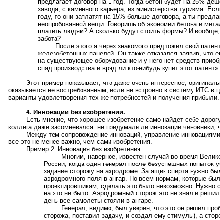
предлагает договор на 1 год. Тогда бетон будет на 25% деш
завода, с каменного карьера, из министерства туризма. Есл
году, то они заплатят на 15% больше договора, а ты предл
неопробованной вещи. Говоришь об экономии бетона и мета
платить людям? А сколько будут стоить формы? И вообще,
забота?
После этого я через знакомого предложил свой патент
железобетонных панелей. Он также отказался заявив, что е
на существующее оборудование и у него нет средств приоб
спад производства и вряд ли кто-нибудь купит этот патент».
Этот пример показывает, что даже очень интересное, оригиналь
оказывается не востребованным, если не встроено в систему ИТС в 
варианты удовлетворения тех же потребностей и получения прибыли.
4. Инновации без изобретений.
Есть мнение, что хорошее изобретение само найдет себе дорог
коллега даже засомневался: не придумали ли инновации чиновники, ч
Между тем сопровождение инноваций, управление инновациями
все это не менее важно, чем сами изобретения.
Пример 2. Инновация без изобретения.
Многим, наверное, известен случай во время Велик
России, когда один генерал после безуспешных попыток 
задание сторожу на аэродроме. За ящик спирта нужно бы
аэродромного поля в ангар. По всем нормам, которые бы
проектировщикам, сделать это было невозможно. Нужно с
на это не было. Аэродромный сторож это не знал и реши
день все самолеты стояли в ангаре.
Генерал, видимо, был уверен, что это он решил про
сторожа, поставил задачу, и создал ему стимулы), а стор