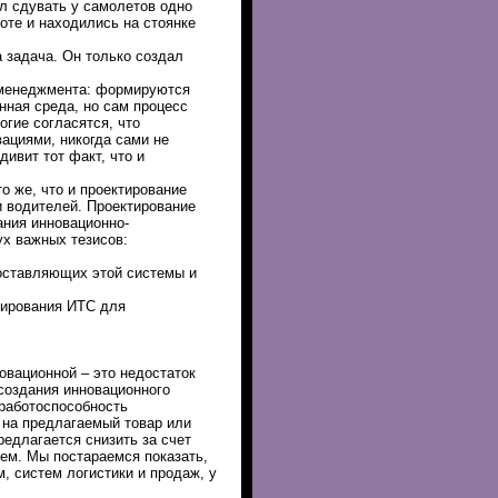
л сдувать у самолетов одно
оте и находились на стоянке
 задача. Он только создал
 менеджмента: формируются
ная среда, но сам процесс
гие согласятся, что
вациями, никогда сами не
ивит тот факт, что и
о же, что и проектирование
и водителей. Проектирование
ания инновационно-
ух важных тезисов:
оставляющих этой системы и
тирования ИТС для
овационной – это недостаток
создания инновационного
работоспособность
 на предлагаемый товар или
редлагается снизить за счет
тем. Мы постараемся показать,
, систем логистики и продаж, у