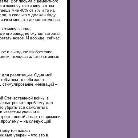
евле. Вот письма с цементного
и я закончу гостиницу в этом
агаешь мне 40% от 7% и то на
лла, а сколько я должен буду
 зачем мне эта дополнительная
 хозяину завода
щё его завод не окупил затраты
ретать новое. И вообще, сейчас
ное и выгодное изобретение
целом, включая альтернативные
у для реализации. Один мой
тобы чем-то себя занять.
, стимулирование инноваций –
ой Отечественной войны в
ученых решить проблему дал
ло убрать все самолеты с
ли известны ученым и
троить новый ангар, но времени
л проблему – на следующий
блему (он нашел
ож был уверен – что это в