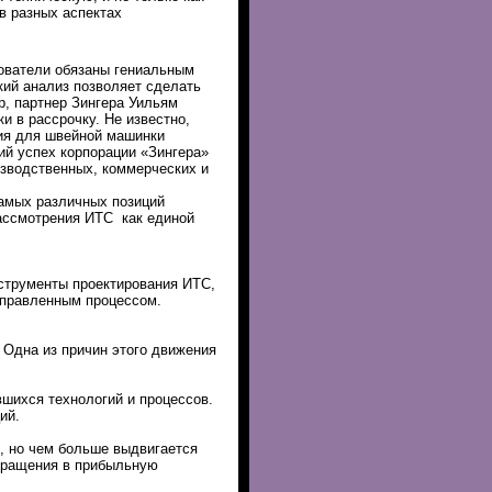
в разных аспектах
нователи обязаны гениальным
кий анализ позволяет сделать
р, партнер Зингера Уильям
 в рассрочку. Не известно,
ния для швейной машинки
ий успех корпорации «Зингера»
изводственных, коммерческих и
амых различных позиций
рассмотрения ИТС как единой
нструменты проектирования ИТС,
правленным процессом.
 Одна из причин этого движения
шихся технологий и процессов.
ий.
, но чем больше выдвигается
евращения в прибыльную