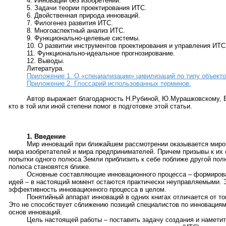
4. Инновации без изобретений.
5. Задачи теории проектирования ИТС.
6. Двойственная природа инноваций.
7. Филогенез развития ИТС.
8. Многоаспектный анализ ИТС.
9. Функционально-целевые системы.
10. О развитии инструментов проектирования и управления ИТС
11. Функционально-идеальное прогнозирование.
12. Выводы.
Литература.
Приложение 1. О «специализации» цивилизаций по типу объекто
Приложение 2. Глоссарий использованных терминов.
Автор выражает благодарность Н.Рубиной, Ю.Мурашковскому, Е
кто в той или иной степени помог в подготовке этой статьи.
1. Введение
Мир инноваций при ближайшем рассмотрении оказывается миро
мира изобретателей и мира предпринимателей. Причем призывы к их
попытки одного полюса Земли приблизить к себе поближе другой пол
полюса становятся ближе.
Основные составляющие инновационного процесса – формирова
идей – в настоящий момент остаются практически неуправляемыми. Э
эффективность инновационного процесса в целом.
Понятийный аппарат инноваций в одних книгах отличается от тог
Это не способствует сближению позиций специалистов по инновациям
основ инноваций.
Цель настоящей работы – поставить задачу создания и намет