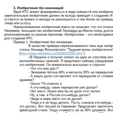
3. Изобретения без инноваций
Идея ИТС может формироваться в виде новшеств или изобрете
замечательные изобретения далеко не всегда приводят к созданию 
остаются на бумаге и никогда не реализуются и тем более не превр
товар или услугу.
Нереализованное изобретение вовсе не означает, что это плохо
Например, большинство изобретений Леонардо-до-Винчи очень долго
реализованными по разным причинам. Изобретение – это необходимое
для создания ИТС.
Пример 1. Изобретение без инновации.
В качестве примера нереализованного пока еще изоб
статьи Леонида Фильковского "Трудная жизнь изобретателя"
(
http://www.metodolog.ru/00080/00080.html
):
«В Израиле я получил патент на один из способов из
железобетонных панелей. Я предложил каблану (предприним
это изобретение. Он внимательно выслушал и спросил:
- Что это мне даст?
- Экономию бетона 40% и металла 30% на перекрытия
- А какую долю составляют эти перекрытия от стоимо
зданием?
- Около 7%-ответил я.
- А кто-нибудь такие перекрытия уже делал?
- Нет никто. Иначе мне бы не дали этот патент.
- Ну, а там, в России кто-нибудь делал?
- Нигде в мире никто это не делал!
- Тогда и я не буду делать. Пусть сначала кто-нибудь
это делать. Вот письмо из Германии. Предлагают заключить
арматурной стали. Тогда стоимость её на 30% дешевле. Во