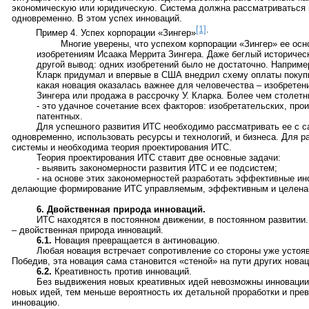
экономическую или юридическую. Система должна рассматриваться 
одновременно. В этом успех инноваций.
[1]
.
Пример 4. Успех корпорации «Зингер»
Многие уверены, что успехом корпорации «Зингер» ее ос
изобретениям Исаака Меррита Зингера. Даже беглый историчес
другой вывод: одних изобретений было не достаточно. Наприме
Кларк придумал и впервые в США внедрил схему оплаты покупки
какая новация оказалась важнее для человечества – изобрете
Зингера или продажа в рассрочку У. Кларка. Более чем столетн
- это удачное сочетание всех факторов: изобретательских, про
патентных.
Для успешного развития ИТС необходимо рассматривать ее с с
одновременно, использовать ресурсы и технологий, и бизнеса. Для 
системы и необходима теория проектирования ИТС.
Теория проектирования ИТС ставит две основные задачи:
- выявить закономерности развития ИТС и ее подсистем;
- на основе этих закономерностей разработать эффективные и
делающие формирование ИТС управляемым, эффективным и целена
6. Двойственная природа инноваций.
ИТС находятся в постоянном движении, в постоянном развитии.
– двойственная природа инноваций.
6.1.
Новация превращается в антиновацию.
Любая новация встречает сопротивление со стороны уже устояв
Победив, эта новация сама становится «стеной» на пути других новац
6.2.
Креативность против инноваций.
Без выдвижения новых креативных идей невозможны инновации
новых идей, тем меньше вероятность их детальной проработки и пр
инновацию.