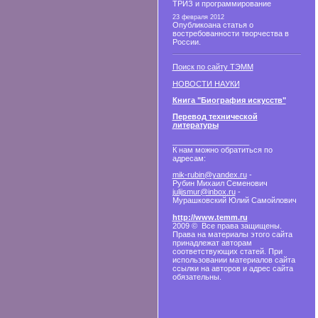
ТРИЗ и программирование
23 февраля 2012
Опубликоана статья о
востребованности творчества в
России.
Поиск по сайту ТЭММ
НОВОСТИ НАУКИ
Книга "Биография искусств"
Перевод технической
литературы
__________________
К нам можно обратиться по
адресам:
mik-rubin@yandex.ru
-
Рубин Михаил Семенович
julijsmur@inbox.ru
-
Мурашковский Юлий Самойлович
http://www.temm.ru
2009 © Все права защищены.
Права на материалы этого сайта
принадлежат авторам
соответствующих статей. При
использовании материалов сайта
ссылки на авторов и адрес сайта
обязательны.