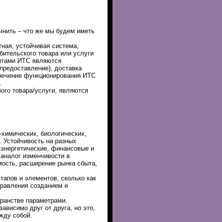
нить – что же мы будем иметь
тная, устойчивая система,
бительского товара или услуги
ентами ИТС являются
(предоставление), доставка
спечение функционирования ИТС
.
ого товара/услуги, являются
-химических, биологических,
. Устойчивость на разных
 энергетические, финансовые и
 аналог изменчивости в
ость, расширение рынка сбыта,
тапов и элементов, сколько как
равления созданием и
ранстве параметрами.
ависимо друг от друга, но это,
жду собой.