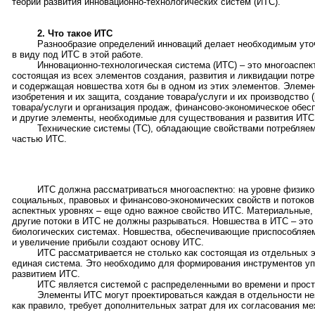
теории развития инновационно-технологических систем (ИТС).
2. Что такое ИТС
Разнообразие определений инноваций делает необходимым уточ
в виду под ИТС в этой работе.
Инновационно-технологическая система (ИТС) – это многоаспек
состоящая из всех элементов создания, развития и ликвидации потре
и содержащая новшества хотя бы в одном из этих элементов. Элем
изобретения и их защита, создание товара/услуги и их производство 
товара/услуги и организация продаж, финансово-экономическое обе
и другие элементы, необходимые для существования и развития ИТС
Технические системы (ТС), обладающие свойствами потребляем
частью ИТС.
ИТС должна рассматриваться многоаспектно: на уровне физико
социальных, правовых и финансово-экономических свойств и потоков
аспектных уровнях – еще одно важное свойство ИТС. Материальные,
другие потоки в ИТС не должны разрываться. Новшества в ИТС – это
биологических системах. Новшества, обеспечивающие приспособляем
и увеличение прибыли создают основу ИТС.
ИТС рассматривается не столько как состоящая из отдельных э
единая система. Это необходимо для формирования инструментов уп
развитием ИТС.
ИТС является системой с распределенными во времени и прост
Элементы ИТС могут проектироваться каждая в отдельности нез
как правило, требует дополнительных затрат для их согласования ме