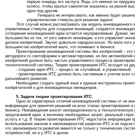
первую очередь его заслуга. Ведь это именно он придума
колесо, чтобы крылья самолетов оказались на разной выс
одно под другим.
Генерала не интересовало, как именно будет решена
управленческие стимулы для решения задачи.
Этот случай можно рассматривать как модель инновационного
управляемые стимулы для создания инноваций, создается инновацион
сотворения инновационной идеи остается неуправляемым. Думаю, мно
большинство из тех, от кого зависят инновации, и кто управляет инно
делали изобретений. Звучит довольно парадоксально. Но мало кого уд
большинство изобретателей мало, что понимают в бизнесе.
Проектирование инновационной системы без изобретений – это т
автодороги со светофорами и автомастерскими, но без автомобилей 
изобретений должно быть частью управляемого процесса проектиров
технологической системы. Теория проектирования ИТС исходит из дв
- создание идеи ИТС – процесс не случайный, а управляемый;
- проектирование ИТС должно быть системным с учетом всех с
дальнейшего развития.
Необходимо создать единый язык и единые инструменты проек
изобретателей и для инновационных менеджеров.
5. Задачи теории проектирования ИТС.
Одно из характерных отличий инновационной системы от не инн
информации для принятия решений на всех этапах проектирования и 
бизнеса. Нововведения вносят неопределенность в технологическую 
предлагаемой идеи, в величину необходимых затрат, реальный спрос
услугу и т.д. В теории проектирования ИТС недостаток информации п
использования законов и закономерностей развития ИТС и ее подсис
что закономерности развития имеются не только у технических систем
потребностей, но и у ИТС в целом.