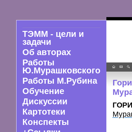
ТЭММ - цели и
задачи
Об авторах
Работы
Ю.Мурашковского
Работы М.Рубина
Гори
Обучение
Мур
Дискуссии
ГОРИ
Картотеки
Мура
Конспекты