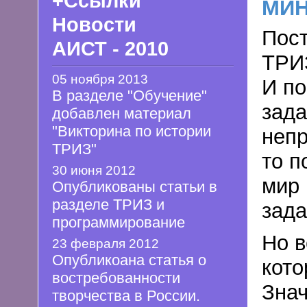
+Ссылки
МИН
Новости
Пост
АИСТ - 2010
ТРИЗ
05 ноября 2013
И по
В разделе "Обучение"
зада
добавлен материал
"Викторина по истории
неп
ТРИЗ"
то п
30 июня 2012
мир 
Опубликованы статьи в
разделе ТРИЗ и
зада
программирование
Но в
23 февраля 2012
Опубликоана статья о
кото
востребованности
Знач
творчества в России.