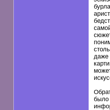
бурла
арист
бедст
самой
сюжет
поним
стол
даже 
карти
может
искус
Обрат
было
инфор