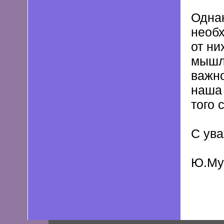
Однак
необх
от ни
мышле
важно
наша 
того с
С ув
Ю.Му