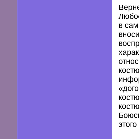
Верне
Любо
в сам
вноси
воспр
харак
относ
кост
инфор
«дого
костю
костю
Боюсь
этого