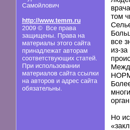
Самойлович
врача
том ч
http://www.temm.ru
Селье
2009 © Все права
Больш
защищены. Права на
все з
материалы этого сайта
из-за
принадлежат авторам
проис
соответствующих статей.
При использовании
Между
материалов сайта ссылки
НОРМ
на авторов и адрес сайта
Более
обязательны.
многи
орган
Но ис
«закл