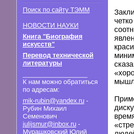
Поиск по сайту ТЭММ
Закли
четко
НОВОСТИ НАУКИ
соотн
Книга "Биография
явлен
искусств"
краси
мини
Перевод технической
литературы
сказа
«хоро
__________________
мышле
К нам можно обратиться
по адресам:
Приме
mik-rubin@yandex.ru
-
диску
Рубин Михаил
время
Семенович
julijsmur@inbox.ru
-
«стре
Мурашковский Юлий
людей