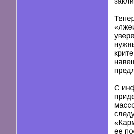
закл
Тепер
«лжеи
увере
нужны
крите
навеш
пред
С ин
приде
масс
следу
«Карм
ее по