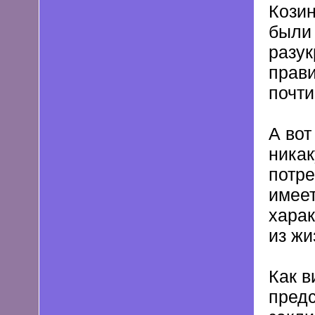
Козин
были 
разук
прави
почти
А вот
ника
потре
имеет
харак
из жи
Как в
предс