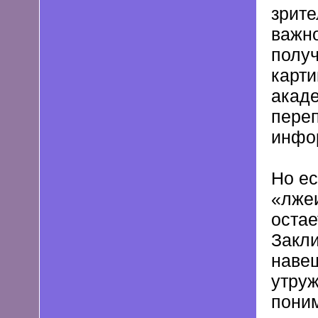
зрите
важн
полу
карти
акаде
пере
инфо
Но ес
«лжеи
остае
Закли
навеш
утру
поним