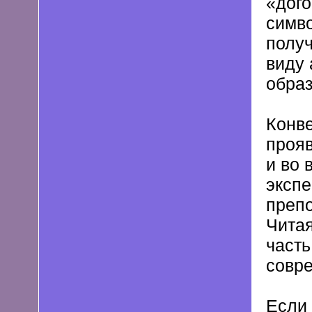
«дого
симво
получ
виду 
образ
Конв
прояв
и во 
экспе
препо
Читая
часть
совре
Если 