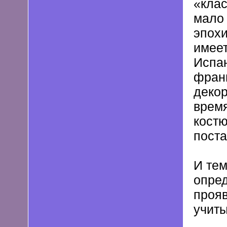
«клас
мало 
эпохи
имеет
Испан
франц
декор
время
костю
поста
И тем
опре
прояв
учиты