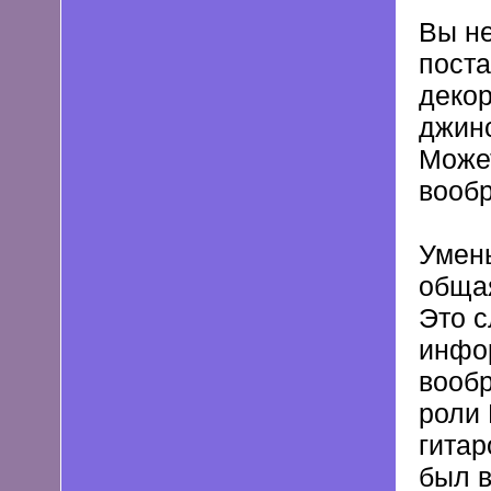
Вы не
поста
декор
джинс
Может
вооб
Умень
обща
Это с
инфор
вообр
роли 
гитар
был 