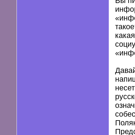
Вы пи
инфор
«инф
такое
какая
социу
«инф
Давай
напи
несет
русск
означ
собес
Поляк
Предс