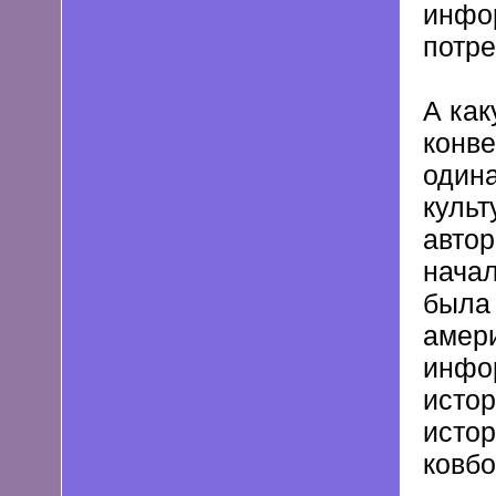
инфор
потре
А как
конв
одина
культ
авто
начал
была
амери
инфо
исто
истор
ковбо