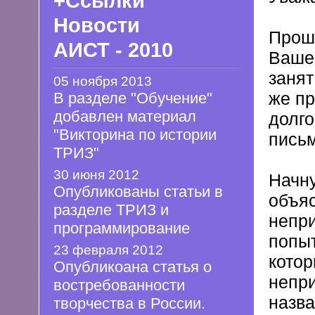
+Ссылки
Новости
Прошу
АИСТ - 2010
Ваше 
занят
05 ноября 2013
же пр
В разделе "Обучение"
добавлен материал
долго
"Викторина по истории
письм
ТРИЗ"
30 июня 2012
Начну
Опубликованы статьи в
объяс
разделе ТРИЗ и
непри
программирование
попыт
23 февраля 2012
котор
Опубликоана статья о
непри
востребованности
назва
творчества в России.