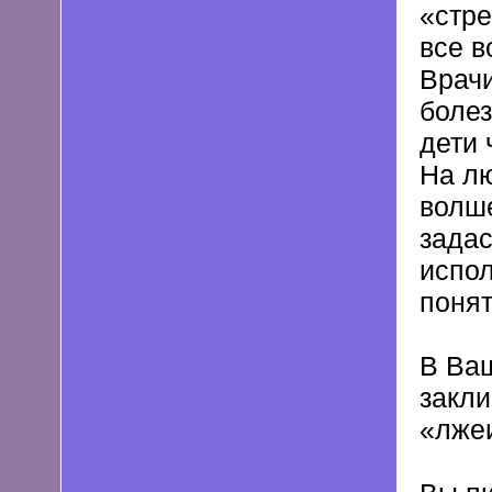
«стре
все в
Врачи
болез
дети 
На лю
волше
задас
испол
понят
В Ваш
закли
«лжеи