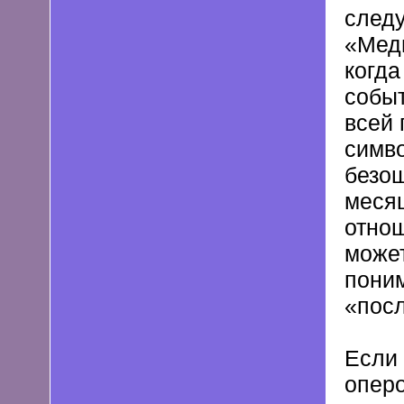
след
«Медн
когда
событ
всей 
симво
безош
месяц
отнош
может
поним
«пос
Если 
оперо