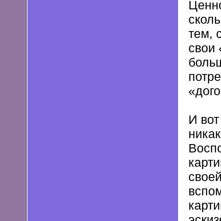
Ценно
сколь
тем, 
свои 
больш
потре
«дог
И вот
никак
Восп
карти
своей
вспом
карти
эскиз