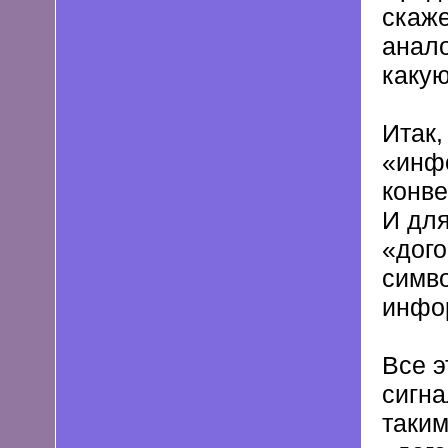
скаже
анало
какую
Итак,
«инф
конве
И для
«дого
симво
инфо
Все э
сигна
таким