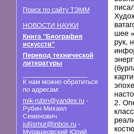
писал
Поиск по сайту ТЭММ
Худож
ватаг
НОВОСТИ НАУКИ
шее «
Книга "Биография
рук, 
искусств"
инфор
Перевод технической
энерг
литературы
(бурл
__________________
карти
К нам можно обратиться
эпохе
по адресам:
насто
mik-rubin@yandex.ru
-
2. Оп
Рубин Михаил
класс
Семенович
реал
julijsmur@inbox.ru
-
кост
Мурашковский Юлий