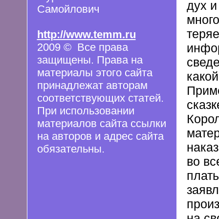
дух и
Самойлович
много
теряе
http://www.temm.ru
2009 © Все права
инфор
защищены. Права на
сведе
материалы этого сайта
какой
принадлежат авторам
Приме
соответствующих статей.
сказк
При использовании
Корол
материалов сайта ссылки
матер
на авторов и адрес сайта
нака
обязательны.
во вс
плать
заявл
произ
на св