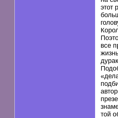
этот 
больш
голов
Корол
Поэто
все п
жизнь
дурак
Подо
«дела
подби
автор
презе
знаме
той о