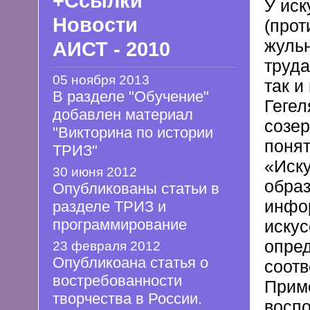
+Ссылки
У иск
Новости
(прот
жульн
АИСТ - 2010
труда
05 ноября 2013
так и
В разделе "Обучение"
Гегел
добавлен материал
созер
"Викторина по истории
понят
ТРИЗ"
«Иску
30 июня 2012
образ
Опубликованы статьи в
инфо
разделе ТРИЗ и
программирование
искус
опред
23 февраля 2012
Опубликоана статья о
соотв
востребованности
Приме
творчества в России.
воспо