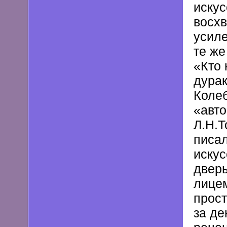
искус
восхв
усиле
те же
«Кто 
дурак
Коле
«авто
Л.Н.Т
писал
искус
дверь
лицем
прост
за д