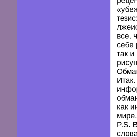
рецен
«убе
тезис
лжеис
все, 
себе 
так и
рисун
Обман
Итак.
инфор
обман
как и
мире.
P.S. 
слов