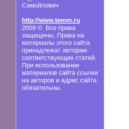
Самойлович
http://www.temm.ru
2009 © Все права
защищены. Права на
материалы этого сайта
принадлежат авторам
соответствующих статей.
При использовании
материалов сайта ссылки
на авторов и адрес сайта
обязательны.