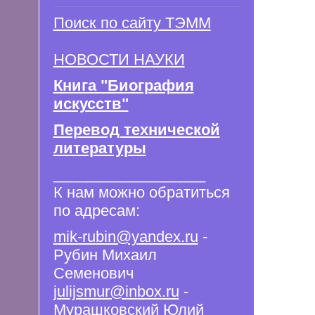
Поиск по сайту ТЭММ
НОВОСТИ НАУКИ
Книга "Биография
искусств"
Перевод технической
литературы
__________________
К нам можно обратиться
по адресам:
mik-rubin@yandex.ru
-
Рубин Михаил
Семенович
julijsmur@inbox.ru
-
Мурашковский Юлий