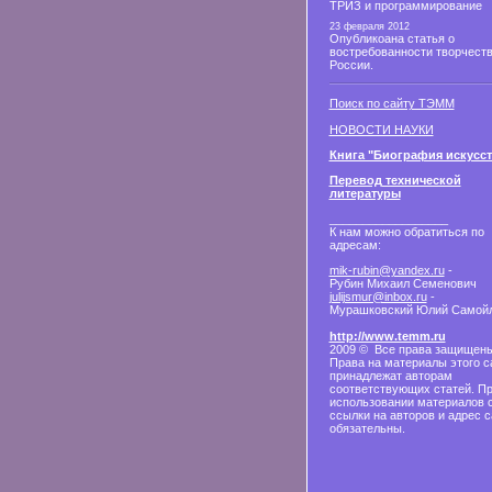
ТРИЗ и программирование
23 февраля 2012
Опубликоана статья о
востребованности творчеств
России.
Поиск по сайту ТЭММ
НОВОСТИ НАУКИ
Книга "Биография искусст
Перевод технической
литературы
__________________
К нам можно обратиться по
адресам:
mik-rubin@yandex.ru
-
Рубин Михаил Семенович
julijsmur@inbox.ru
-
Мурашковский Юлий Самой
http://www.temm.ru
2009 © Все права защищены
Права на материалы этого с
принадлежат авторам
соответствующих статей. П
использовании материалов 
ссылки на авторов и адрес с
обязательны.