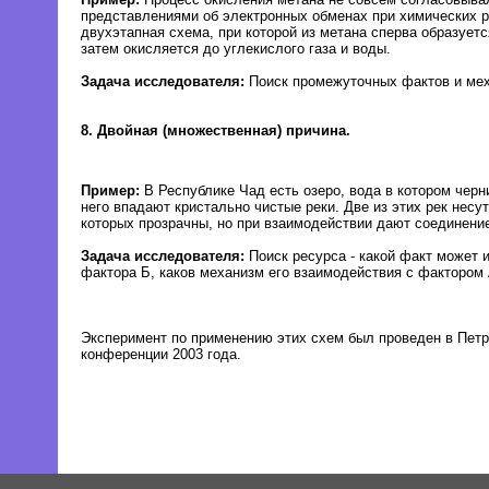
представлениями об электронных обменах при химических 
двухэтапная схема, при которой из метана сперва образуетс
затем окисляется до углекислого газа и воды.
Задача исследователя:
Поиск промежуточных фактов и мех
8. Двойная (множественная) причина.
Пример:
В Республике Чад есть озеро, вода в котором черни
него впадают кристально чистые реки. Две из этих рек несу
которых прозрачны, но при взаимодействии дают соединени
Задача исследователя:
Поиск ресурса - какой факт может и
фактора Б, каков механизм его взаимодействия с фактором
Эксперимент по применению этих схем был проведен в Петр
конференции 2003 года.