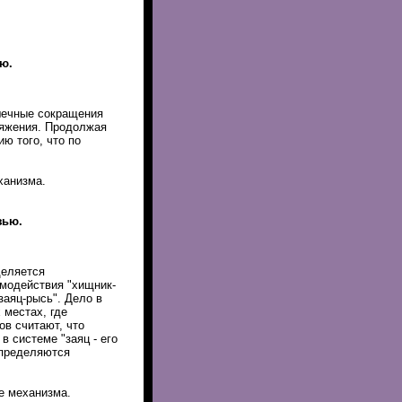
ю.
шечные сокращения
ряжения. Продолжая
ию того, что по
ханизма.
язью.
деляется
имодействия "хищник-
заяц-рысь". Дело в
 местах, где
в считают, что
 системе "заяц - его
определяются
е механизма.