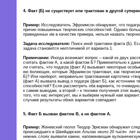
4. Факт (Б) не существует или трактован в другой суперм
Пример:
Исследователь Эфроимсон обнаружил, что подагра
причин повышенных творческих способностей. Однако больш
приведенных им в качестве примера, нельзя назвать творче
Задача исследователя:
Поиск иной трактовки факта (Б). Ес
задача становится неотличимой от варианта 1.
Примечание:
Иногда возникает вопрос – какой из двух рас
считать фактом А, а какой фактом Б? Применительно к дан
ли считать, что подагра (факт А) вызывает некоторые особы
ею болеющих, которые Эфраимсон трактовал, как творчески
Б)? Или наоборот, неправильно трактованная картотека «тво
(факт А) вызвала вывод о подагре (факт Б), как источнике т
способностей? Если рассмотреть оба варианта, то очевидно
к самим выводам, а второй – к технике получения этих выво
того, что нас интересует, мы и выберем нужный нам вариант
случаев результаты обоих вариантов совпадают.
5. Факт Б вызван фактом В, а не фактом А.
Пример:
Женевский геолог Теодор Эрисман обнаружил след
происшедшего в Швейцарских Альпах около 20 тысяч лет н
нижних слоях выявили камни, напоминающие вулканическую