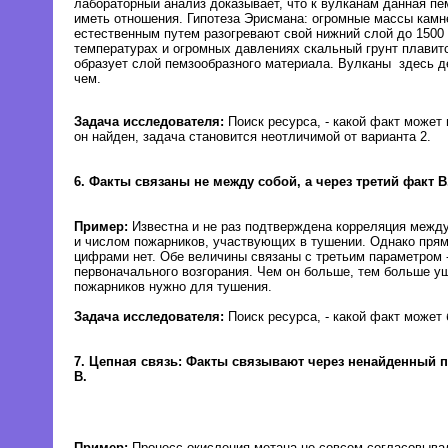
лабораторный анализ доказывает, что к вулканам данная пе
иметь отношения. Гипотеза Эрисмана: огромные массы камне
естественным путем разогревают свой нижний слой до 1500 
температурах и огромных давлениях скальный грунт плавитс
образует слой пемзообразного материала. Вулканы здесь д
чем.
Задача исследователя:
Поиск ресурса, - какой факт может 
он найден, задача становится неотличимой от варианта 2.
6. Факты связаны не между собой, а через третий факт В
Пример:
Известна и не раз подтверждена корреляция межд
и числом пожарников, участвующих в тушении. Однако пря
цифрами нет. Обе величины связаны с третьим параметром 
первоначального возгорания. Чем он больше, тем больше у
пожарников нужно для тушения.
Задача исследователя:
Поиск ресурса, - какой факт может 
7. Цепная связь:
Факты связывают через ненайденный 
В.
Пример:
Процесс окисления метана не совсем согласовыва