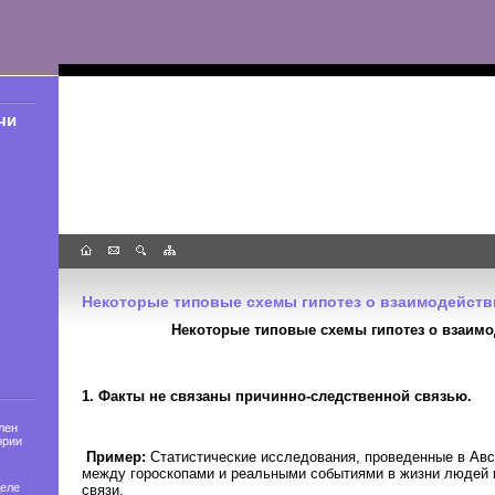
чи
Некоторые типовые схемы гипотез о взаимодейств
Некоторые типовые схемы гипотез о взаимо
1. Факты не связаны причинно-следственной связью.
лен
ории
Пример:
Статистические исследования, проведенные в Авст
между гороскопами и реальными событиями в жизни людей 
деле
связи.