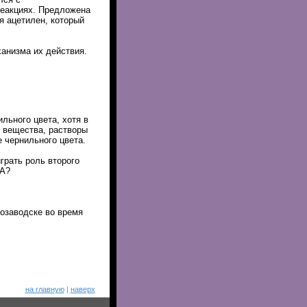
реакциях. Предложена
я ацетилен, который
анизма их действия.
льного цвета, хотя в
т вещества, растворы
е чернильного цвета.
грать роль второго
 А?
озаводске во время
на главную
|
наверх