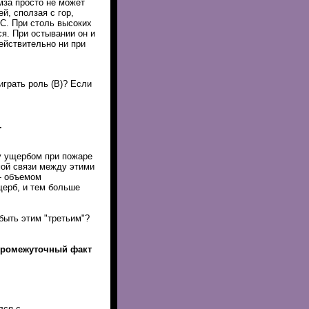
мза просто не может
й, сползая с гор,
С. При столь высоких
я. При остывании он и
ействительно ни при
играть роль (В)? Если
.
у ущербом при пожаре
мой связи между этими
- объемом
щерб, и тем больше
быть этим "третьим"?
промежуточный факт
лся с