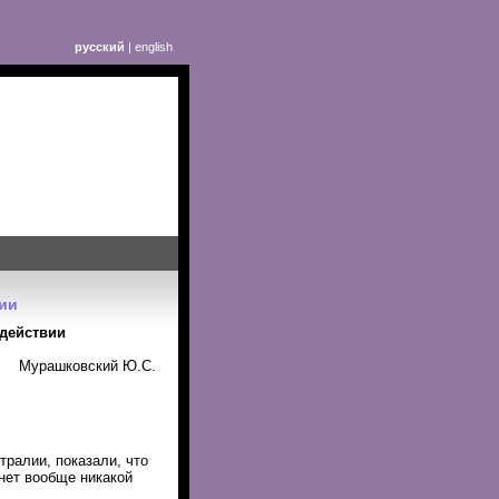
русский
|
english
ии
действии
Мурашковский Ю.С.
ралии, показали, что
нет вообще никакой