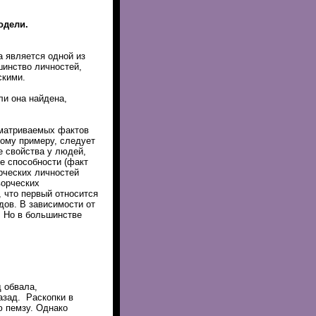
одели.
 является одной из
инство личностей,
скими.
ли она найдена,
сматриваемых фактов
ному примеру, следует
е свойства у людей,
е способности (факт
рческих личностей
ворческих
, что первый относится
дов. В зависимости от
. Но в большинстве
 обвала,
азад. Раскопки в
 пемзу. Однако