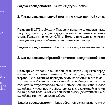
Задача исследователя:
Заняться другим делом.
а в
2. Факты связаны прямой причинно-следственной связь
Пример:
В 1773 г. Луиджи Гальвани начал исследовать мы
лягушки, происходящие под действием электрического нап
в"
опыты Гальвани, в конце XVIII в. Вольта приходит к пониман
мышцам лягушки пробегает электрический флюид.
Задача исследователя:
Поиск этой связи, выявление ее ме
3. Факты связаны обратной причинно-следственной св
лович
Пример:
Считалось, что численность жертв хищников опре
численностью самих хищников. Оказалось, однако, что вза
.
айта
жертва" не объясняют периодических колебаний в системе "
том, что колебания численности зайцев наблюдались и в тех
ри
полностью отсутствовали рыси. Сейчас большинство эколого
сайта
колебания численности зайцев связаны с взаимодействиями в
айта
пища"; а вот колебания численности рысей действительно 
колебаниями численности зайцев.
Задача исследователя:
Поиск обратной связи, выявление е