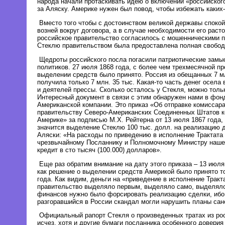
народа начали протаскивать идею о включении «российского
за Аляску. Америке нужен был повод, чтобы избежать каких
Вместо того чтобы с достоинством великой державы спокой
возней вокруг договора, а в случае необходимости его расто
российское правительство согласилось с мошенническими 
Стеклю правительством была предоставлена полная свобод
Щедроты российского посла погасили патриотические замы
политиков. 27 июля 1868 года, с более чем трехмесячной пр
выделении средств было принято. Россия из обещанных 7 мл
получила только 7 млн. 35 тыс. Какая-то часть денег осела
и деятелей прессы. Сколько осталось у Стекля, можно толь
Интересный документ в связи с этим обнаружен нами в фон
Американской компании. Это приказ «Об отправке комиссар
правительству Северо-Американских Соединенных Штатов к
Америке» за подписью М.Х. Рейтерна от 13 июля 1867 года,
значится выделение Стеклю 100 тыс. долл. на реализацию 
Аляски: «На расходы по приведению в исполнение Трактата
чрезвычайному Посланнику и Полномочному Министру наше
кредит в сто тысяч (100.000) долларов».
Еще раз обратим внимание на дату этого приказа – 13 июля 
как решение о выделении средств Америкой было принято то
года. Как видим, деньги на «приведение в исполнение Тракт
правительство выделяло первым, выделяло само, выделяло
финансов нужно было форсировать реализацию сделки, ибо 
разгоравшийся в России скандал могли нарушить планы сан
Официальный рапорт Стекля о произведенных тратах из ро
исчез, хотя и другие бумаги посланника особенного доверия