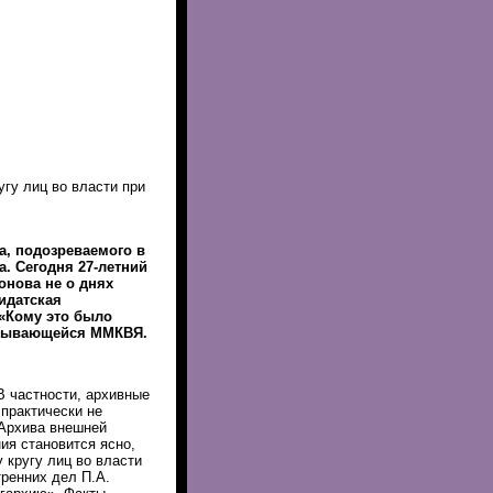
гу лиц во власти при
а, подозреваемого в
. Сегодня 27-летний
онова не о днях
идатская
 «Кому это было
ткрывающейся ММКВЯ.
В частности, архивные
практически не
Архива внешней
я становится ясно,
 кругу лиц во власти
тренних дел П.А.