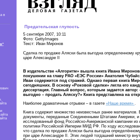
а в
Предательская глупость
5 сентября 2007, 10:11
Фото: GettyImages
Текст: Иван Миронов
в"
Сделка по продаже Аляски была выгодна определенному кру
царе Александре II
В издательстве «Алгоритм» вышла книга Ивана Миронов
покушении на главу РАО «ЕЭС России» Анатолия Чубайса
Иван содержится под стражей. Однако первая книга Мир
сегодняшних. В основу «Роковой сделки» легла его канд
лович
диссертация. Главный вопрос, которым задается автор:
выгодно – продать Аляску?» Книга представлена на о
.
Наиболее драматичные отрывки – в газете
«Наше время»
.
айта
ри
Книга содержит множество неизвестных ранее материалов. 
сайта
документы, переданные Соединенными Штатами Америки, и 
айта
исследованный фонд Российско-Американской кампании из 
политики Российской Империи МИД РФ. По ходу исследовани
что сделка по продаже Аляски была выгодна определённому
при царе Александре II. Этих людей тогдашний министр вну