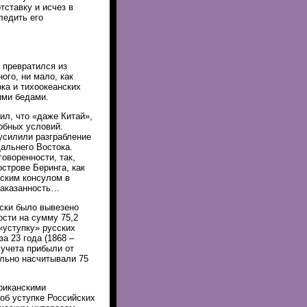
тставку и исчез в
ледить его
 превратился из
ого, ни мало, как
ка и тихоокеанских
ими бедами.
ил, что «даже Китай»,
обных условий.
усилили разграбление
альнего Boстока.
оворенности, так,
строве Беринга, как
ским консулом в
наказанность…
ски было вывезено
ости на сумму 75,2
«уступку» русских
а 23 года (1868 –
 учета прибыли от
льно насчитывали 75
риканскими
 об уступке Российских