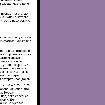
гархию». Факты,
большая часть денег,
!
 пройдёт на стенде
й книжной выставке-
иться с некоторыми,
йной статье расходов
ожаловано посланнику
жественные отношения
а в мировой политике.
-американских
 легли в основу
актуется историками
лонии, Россия все
без союзника. Таким
ельство перед
 потерять все даром.
вавший в 1822 – 1824
арева, отмечал, что
ив России.
 пор, пока северная
орем». Для
ание на русские