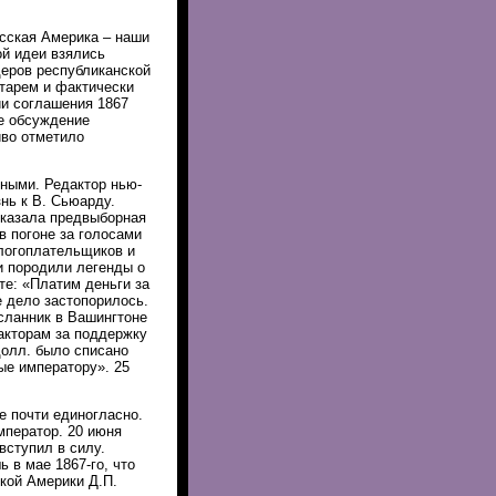
усская Америка – наши
ой идеи взялись
деров республиканской
етарем и фактически
ии соглашения 1867
е обсуждение
иво отметило
ными. Редактор нью-
нь к В. Сьюарду.
казала предвыборная
в погоне за голосами
алогоплательщиков и
и породили легенды о
е: «Платим деньги за
е дело застопорилось.
сланник в Вашингтоне
акторам за поддержку
долл. было списано
ые императору». 25
е почти единогласно.
мператор. 20 июня
вступил в силу.
 в мае 1867-го, что
кой Америки Д.П.