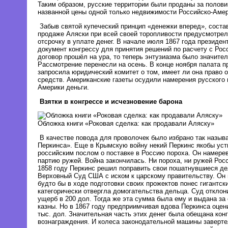
Таким образом, русские территории были проданы за полов
названной цены одной только недвижимости Российско-Амер
Забыв святой купеческий принцип «денежки вперед», соста
продаже Аляски при всей своей торопливости предусмотре
отсрочку в уплате денег. В начале июля 1867 года президе
документ конгрессу для принятия решений по расчету с Рос
договор прошёл на ура, то теперь энтузиазма было значите
Рассмотрение перенесли на осень. В конце ноября палата п
запросила юридический комитет о том, имеет ли она право 
средств. Американские газеты осудили намерения русского 
Америки деньги.
Взятки в конгрессе и исчезновение барона
Обложка книги «Роковая сделка: как продавали Аляску»
В качестве повода для проволочек было избрано так назыв
Перкинса». Еще в Крымскую войну некий Перкинс якобы уст
российским послом о поставке в Россию пороха. Он намере
партию ружей. Война закончилась. Ни пороха, ни ружей Росс
1858 году Перкинс решил поправить свои пошатнувшиеся де
Верховный Суд США с иском к царскому правительству. Он 
будто бы в ходе подготовки своих прожектов понес гигантск
категорически отвергла домогательства дельца. Суд отклони
ущерб в 200 дол. Тогда же эта сумма была ему и выдана за
казны. Но в 1867 году предприимчивая вдова Перкинса оцен
тыс. дол. Значительная часть этих денег была обещана кон
вознаграждения. И колеса законодательной машины заверте