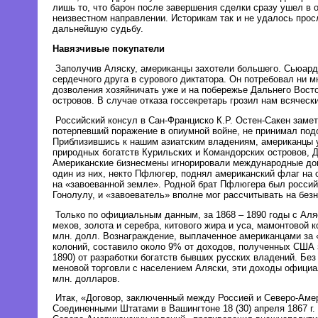
лишь то, что барон после завершения сделки сразу ушел в о
неизвестном направлении. Историкам так и не удалось прос
дальнейшую судьбу.
Навязчивые покупатели
Заполучив Аляску, американцы захотели большего. Сьюард
сердечного друга в сурового диктатора. Он потребовал ни мн
дозволения хозяйничать уже и на побережье Дальнего Восто
островов. В случае отказа госсекретарь грозил нам всяческ
Российский консул в Сан-Франциско К.Р. Остен-Сакен замет
потерпевший поражение в опиумной войне, не принимал под
Приблизившись к нашим азиатским владениям, американцы 
природных богатств Курильских и Командорских островов, Д
Американские бизнесмены игнорировали международные дог
один из них, некто Пфлюгер, поднял американский флаг на о
на «завоеванной земле». Родной брат Пфлюгера был россий
Гонолулу, и «завоеватель» вполне мог рассчитывать на без
Только по официальным данным, за 1868 – 1890 годы с Аля
мехов, золота и серебра, китового жира и уса, мамонтовой к
млн. долл. Вознаграждение, выплаченное американцами за 
колоний, составило около 9% от доходов, полученных США з
1890) от разработки богатств бывших русских владений. Без
меновой торговли с населением Аляски, эти доходы официа
млн. долларов.
Итак, «Договор, заключенный между Россией и Северо-Аме
Соединенными Штатами в Вашингтоне 18 (30) апреля 1867 г.