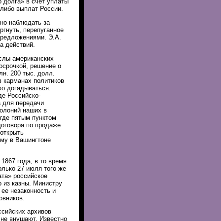
 долга» в счет уплаты
-либо выплат России.
но наблюдать за
ргнуть, перепуганное
предложениями. Э.А.
а действий.
слы американских
осрочкой, решение о
н. 200 тыс. долл.
 в карманах политиков
ко догадываться.
де Российско-
а для передачи
олоний наших в
 где пятым пунктом
договора по продаже
 открыть
му в Вашингтоне
1867 года, в то время
лько 27 июля того же
ата» российское
 из казны. Министру
ее незаконность и
овников.
ссийских архивов
 не внушают. Известно