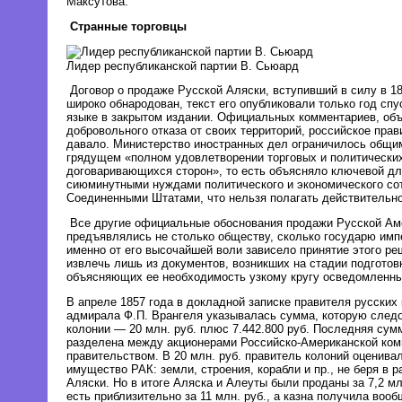
Максутова.
Странные торговцы
Лидер республиканской партии В. Сьюард
Договор о продаже Русской Аляски, вступивший в силу в 18
широко обнародован, текст его опубликовали только год сп
языке в закрытом издании. Официальных комментариев, об
добровольного отказа от своих территорий, российское прав
давало. Министерство иностранных дел ограничилось общи
грядущем «полном удовлетворении торговых и политических
договаривающихся сторон», то есть объясняло ключевой дл
сиюминутными нуждами политического и экономического со
Соединенными Штатами, что нельзя полагать действительн
Все другие официальные обоснования продажи Русской Аме
предъявлялись не столько обществу, сколько государю импе
именно от его высочайшей воли зависело принятие этого р
извлечь лишь из документов, возникших на стадии подготов
объясняющих ее необходимость узкому кругу осведомленных
В апреле 1857 года в докладной записке правителя русских
адмирала Ф.П. Врангеля указывалась сумма, которую следо
колонии — 20 млн. руб. плюс 7.442.800 руб. Последняя су
разделена между акционерами Российско-Американской комп
правительством. В 20 млн. руб. правитель колоний оценива
имущество РАК: земли, строения, корабли и пр., не беря в р
Аляски. Но в итоге Аляска и Алеуты были проданы за 7,2 мл
есть приблизительно за 11 млн. руб., а казна получила вооб