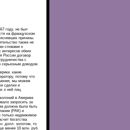
67 году, не был
устя на французском
ъяснявших причины
ительство также не
ми словами о
 интересов обеих
я России договор
трудничества с
о серьезным доводом.
рики, какие
ратору, потому что
ешения, мы можем
ки сделки и
 о ней лиц.
 колоний в Америке
вало запросить за
мма должна была быть
ании (РАК) и
л только недвижимое
асчет богатства
н. долл. золотом, то
ще менее 10 млн. руб.