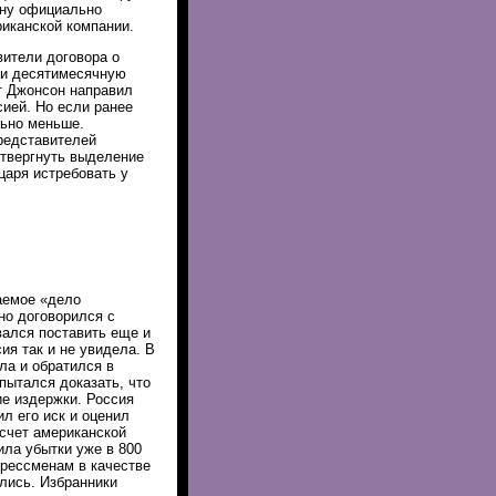
ину официально
иканской компании.
вители договора о
ли десятимесячную
нт Джонсон направил
сией. Но если ранее
льно меньше.
редставителей
отвергнуть выделение
царя истребовать у
аемое «дело
но договорился с
вался поставить еще и
ия так и не увидела. В
ла и обратился в
пытался доказать, что
ие издержки. Россия
л его иск и оценил
 счет американской
ила убытки уже в 800
грессменам в качестве
лись. Избранники