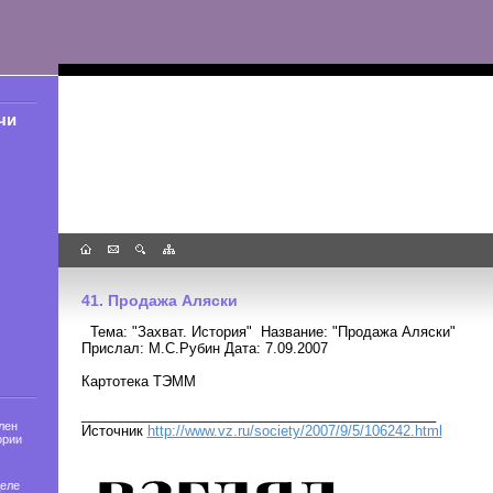
чи
41. Продажа Аляски
Тема: "Захват. История" Название: "Продажа Аляски"
Прислал: М.С.Рубин Дата: 7.09.2007
Картотека ТЭММ
______________________________________________
лен
Источник
http://www.vz.ru/society/2007/9/5/106242.html
ории
деле