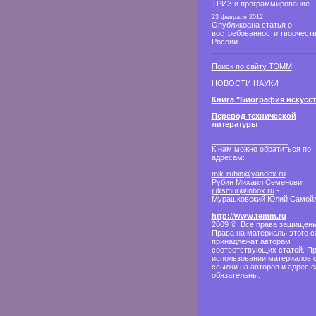
ТРИЗ и программирование
23 февраля 2012
Опубликоана статья о
востребованности творчеств
России.
Поиск по сайту ТЭММ
НОВОСТИ НАУКИ
Книга "Биография искусст
Перевод технической
литературы
__________________
К нам можно обратиться по
адресам:
mik-rubin@yandex.ru
-
Рубин Михаил Семенович
julijsmur@inbox.ru
-
Мурашковский Юлий Самой
http://www.temm.ru
2009 © Все права защищены
Права на материалы этого с
принадлежат авторам
соответствующих статей. П
использовании материалов 
ссылки на авторов и адрес с
обязательны.