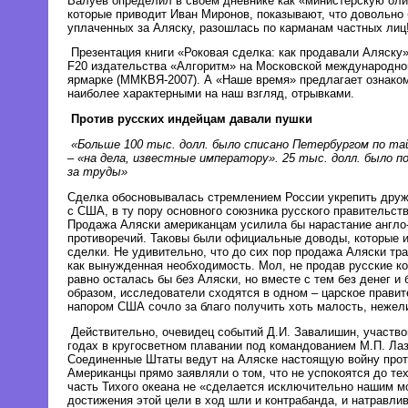
Валуев определил в своём дневнике как «министерскую оли
которые приводит Иван Миронов, показывают, что довольно 
уплаченных за Аляску, разошлась по карманам частных лиц
Презентация книги «Роковая сделка: как продавали Аляску»
F20 издательства «Алгоритм» на Московской международно
ярмарке (ММКВЯ-2007). А «Наше время» предлагает ознаком
наиболее характерными на наш взгляд, отрывками.
Против русских индейцам давали пушки
«Больше 100 тыс. долл. было списано Петербургом по та
– «на дела, известные императору». 25 тыс. долл. было п
за труды»
Сделка обосновывалась стремлением России укрепить дру
с США, в ту пору основного союзника русского правительств
Продажа Аляски американцам усилила бы нарастание англо
противоречий. Таковы были официальные доводы, которые и
сделки. Не удивительно, что до сих пор продажа Аляски тр
как вынужденная необходимость. Мол, не продав русские ко
равно осталась бы без Аляски, но вместе с тем без денег и 
образом, исследователи сходятся в одном – царское правит
напором США сочло за благо получить хоть малость, нежели
Действительно, очевидец событий Д.И. Завалишин, участво
годах в кругосветном плавании под командованием М.П. Лаз
Соединенные Штаты ведут на Аляске настоящую войну прот
Американцы прямо заявляли о том, что не успокоятся до тех
часть Тихого океана не «сделается исключительно нашим м
достижения этой цели в ход шли и контрабанда, и натравлив