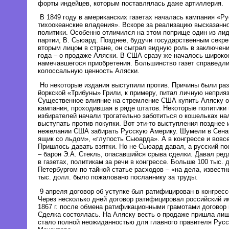
форты индейцев, которым поставлялась даже артиллерия.
В 1849 году в американских газетах началась кампания «Р
тихоокеанские владения». Вскоре за реализацию высказанн
политики. Особенно отличился на этом поприще один из ли
партии, В. Сьюард. Позднее, будучи государственным секр
вторым лицом в стране, он сыграл видную роль в заключен
года – о продаже Аляски. В США сразу же началось широко
намечавшегося приобретения. Большинство газет справедл
колоссальную ценность Аляски.
Но некоторые издания выступили против. Причины были раз
йоркской «Трибуны» Грили, к примеру, питал личную неприяз
Существенное влияние на стремление США купить Аляску о
кампания, проходившая в ряде штатов. Некоторые политики 
избирателей начали трогательно заботиться о кошельках н
выступать против покупки. Вот эти-то выступления позднее 
нежелании США забирать Русскую Америку. Шумели в Сенат
ящик со льдом», «глупость Сьюарда». А в конгрессе и вовс
Пришлось давать взятки. Но не Сьюард давал, а русский по
– барон Э.А. Стекль, опасавшийся срыва сделки. Давал ред
в газетах, политикам за речи в конгрессе. Больше 100 тыс. 
Петербургом по тайной статье расходов – «на дела, известн
тыс. долл. было пожаловано посланнику за труды.
9 апреля договор об уступке был ратифицирован в конгресс
Через несколько дней договор ратифицировал российский и
1867 г. после обмена ратификационными грамотами договор 
Сделка состоялась. На Аляску весть о продаже пришла лишь
стало полной неожиданностью для главного правителя Русс