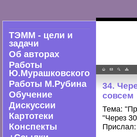
ТЭММ - цели и
задачи
Об авторах
Работы
Ю.Мурашковского
Работы М.Рубина
34. Чер
Обучение
совсем
Дискуссии
Тема: "П
Картотеки
"Через 30
Конспекты
Прислал: