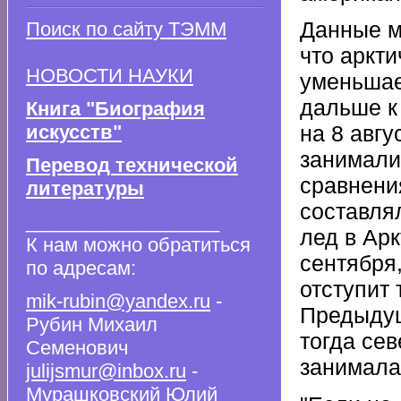
Данные м
Поиск по сайту ТЭММ
что аркт
НОВОСТИ НАУКИ
уменьшае
дальше к
Книга "Биография
искусств"
на 8 авг
занимали 
Перевод технической
сравнения
литературы
составлял
__________________
лед в Ар
К нам можно обратиться
сентября,
по адресам:
отступит 
mik-rubin@yandex.ru
-
Предыдущ
Рубин Михаил
тогда се
Семенович
занимала 
julijsmur@inbox.ru
-
Мурашковский Юлий