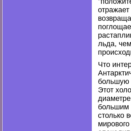
"положит
отражает
возвраща
поглощае
растапли
льда, чем
происход
Что инте
Антаркти
большую 
Этот холо
диаметре
большим 
столько в
мирового 