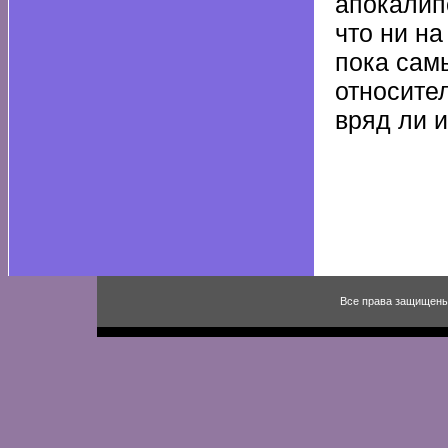
апокалип
что ни на
пока сам
относите
вряд ли и
Все права защищены