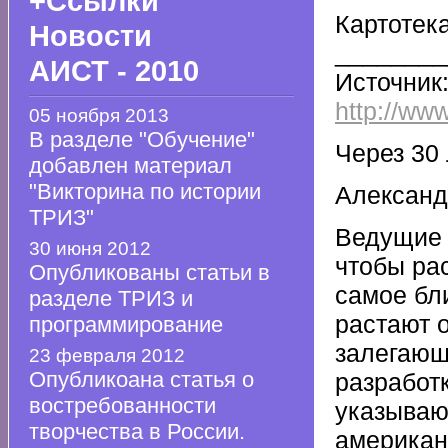
+Ссылки
Картоте
Новости
________
АИСТ - 2010
Источник
http://www
05 ноября 2013
В разделе "Обучение"
Через 30 
добавлен материал
"Викторина по истории
Александ
ТРИЗ"
Ведущие 
30 июня 2012
чтобы ра
Опубликованы статьи в
самое бл
разделе ТРИЗ и
растают о
программирование
залегающ
23 февраля 2012
Опубликоана статья о
разработ
востребованности
указываю
творчества в России.
американ