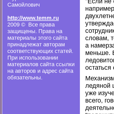
"Если не 
Самойлович
например,
двухлетне
http://www.temm.ru
утвержда
2009 © Все права
сотрудник
защищены. Права на
словам, 
материалы этого сайта
принадлежат авторам
а намерза
соответствующих статей.
меньше. В
При использовании
ледовито
материалов сайта ссылки
остаться 
на авторов и адрес сайта
обязательны.
Механизм
ледяной 
уже изуч
всего, го
деятельн