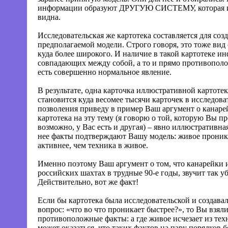
информации образуют ДРУГУЮ СИСТЕМУ, которая и
видна.
Исследовательская же картотека составляется для соз
предполагаемой модели. Строго говоря, это тоже вид 
куда более широкого. И наличие в такой картотеке и
совпадающих между собой, а то и прямо противополо
есть совершенно нормальное явление.
В результате, одна карточка иллюстративной картотек
становится куда весомее тысячи карточек в исследова
позволения приведу в пример Ваш аргумент о канаре
картотека на эту тему (я говорю о той, которую Вы п
возможно, у Вас есть и другая) – явно иллюстративна
нее факты подтверждают Вашу модель: живое проник
активнее, чем техника в живое.
Именно поэтому Ваш аргумент о том, что канарейки 
российских шахтах в трудные 90-е годы, звучит так у
Действительно, вот же факт!
Если бы картотека была исследовательской и создавал
вопрос: «что во что проникает быстрее?», то Вы взяли
противоположные факты: а где живое исчезает из тех
может оказаться, что таких фактов на пару порядков б