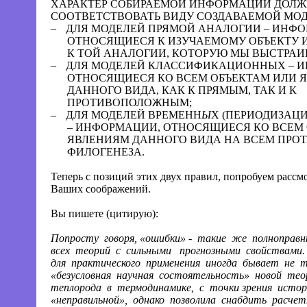
ХАРАКТЕР СОБИРАЕМОЙ ИНФОРМАЦИИ ДОЛЖ
СООТВЕТСТВОВАТЬ ВИДУ СОЗДАВАЕМОЙ МОД
–
ДЛЯ МОДЕЛЕЙ ПРЯМОЙ АНАЛОГИИ – ИНФО
ОТНОСЯЩИЕСЯ К ИЗУЧАЕМОМУ ОБЪЕКТУ 
К ТОЙ АНАЛОГИИ, КОТОРУЮ МЫ ВЫСТРАИ
–
ДЛЯ МОДЕЛЕЙ КЛАССИФИКАЦИОННЫХ – 
ОТНОСЯЩИЕСЯ КО ВСЕМ ОБЪЕКТАМ ИЛИ 
ДАННОГО ВИДА, КАК К ПРЯМЫМ, ТАК И К
ПРОТИВОПОЛОЖНЫМ;
–
ДЛЯ МОДЕЛЕЙ ВРЕМЕНН
Ы
Х (ПЕРИОДИЗАЦ
– ИНФОРМАЦИИ, ОТНОСЯЩИЕСЯ КО ВСЕМ
ЯВЛЕНИЯМ ДАННОГО ВИДА НА ВСЕМ ПРО
ФИЛОГЕНЕЗА.
Теперь с позиций этих двух правил, попробуем рассм
Ваших соображений.
Вы пишете (цитирую):
Попросту
говоря, «ошибки» -
такие
же
полноправн
всех
теорий
с
сильными
прогнозными
свойствами.
для
практического
применения
иногда
бывает
не
т
«безусловная
научная
состоятельность»
новой
тео
теплорода
в
термодинамике,
с
точки зрения
истор
«неправильной»,
однако
позволила
снабдить
расче