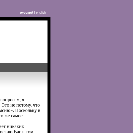
русский
|
english
вопросам, я
 Это не потому, что
мысию». Поскольку в
о же самое.
нет никаких
рекаю Вас в том,