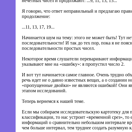
нечетных чисел и продолжают: ...9, 11, 13, 15...
Я говорю, что ответ неправильный и предлагаю прав
продолжение:
...11, 13, 17, 19...
Начинается шум на тему: этого не может быть! Тут не
последовательности! И так до тех пор, пока я не поясн
последовательности простых чисел.
Некоторое время слушатели переваривают информаци
указывают мне на «ошибку»: я пропустил число 2.
И вот тут начинается самое главное. Очень трудно объ
речь идет не о давно известных вещах, а о создании 
«пропущенные двойки» не являются ошибкой! Они 
этапом исследований.
Теперь вернемся к нашей теме.
Если мы собираем исследовательскую картотеку для 
классификации, то нас устроит «временной срез», то 
информаций о сравнительно небольшом интервале вре
чем больше интервал, тем труднее создать разумную 