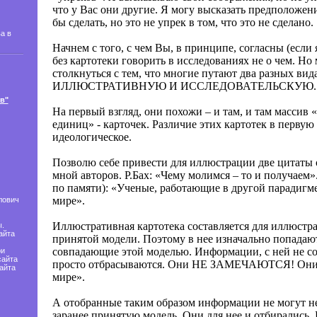
что у Вас они другие. Я могу высказать предположени
бы сделать, но это не упрек в том, что это не сделано.
а в
Начнем с того, с чем Вы, в принципе, согласны (если 
без картотеки говорить в исследованиях не о чем. Но
столкнуться с тем, что многие путают два разных вида
ИЛЛЮСТРАТИВНУЮ И ИССЛЕДОВАТЕЛЬСКУЮ.
в"
На первый взгляд, они похожи – и там, и там масси
единиц» - карточек. Различие этих картотек в первую
идеологическое.
Позволю себе привести для иллюстрации две цитаты
мной авторов. Р.Бах: «Чему молимся – то и получаем»
по памяти): «Ученые, работающие в другой парадигме
мире».
лович
Иллюстративная картотека составляется для иллюст
.
айта
принятой модели. Поэтому в нее изначально попада
совпадающие этой моделью. Информации, с ней не с
ри
сайта
просто отбрасываются. Они НЕ ЗАМЕЧАЮТСЯ! Они 
айта
мире».
А отобранные таким образом информации не могут н
заранее принятую модель. Они для нее и отбирались.