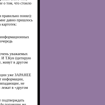
е о том, что стоило
я правильно понял):
 мне давно пришлось
 картотек:
в «информационных
 очередь
 очень уважаемых
. И Т.Кун (цитирую
, живут в другом
рации уже ЗАРАНЕЕ
ют информации,
овпадающие, не
лежат в «другом
е подтверждать
 Не попавшие же