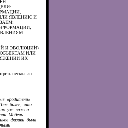
ЕН
ЕЛИ:
РМАЦИИ,
ИЛИ ЯВЛЕНИЮ И
ВАЕМ;
ИНФОРМАЦИИ,
ЯВЛЕНИЯМ
ИЙ И ЭВОЛЮЦИЙ)
 ОБЪЕКТАМ ИЛИ
ТЯЖЕНИИ ИХ
отреть несколько
ые
«родители»
 Тем
более,
что
ак
уж
важна
рии. Модель
иков
физики
была
тными