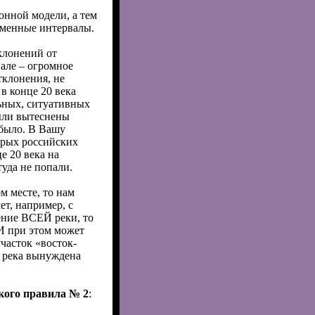
онной модели, а тем
еменн
ы
е интервалы.
клонений от
але – огромное
тклонения, не
в конце 20 века
льных, ситуативных
ыли вытеснены
 было. В Вашу
орых российских
е 20 века на
уда не попали.
м месте, то нам
ет, например, с
чение ВСЕЙ реки, то
 И при этом может
участок «восток-
а река вынуждена
кого правила № 2
: