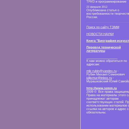
ТРИЗ и программирование
23 февраля 2012
Опубликоана статья о
востребованности творчеств
России.
Поиск по сайту ТЭММ
НОВОСТИ НАУКИ
Книга "Биография искусст
Перевод технической
литературы
__________________
К нам можно обратиться по
адресам:
mik-rubin@yandex.ru
-
Рубин Михаил Семенович
julijsmur@inbox.ru
-
Мурашковский Юлий Самой
http://www.temm.ru
2009 © Все права защищены
Права на материалы этого с
принадлежат авторам
соответствующих статей. П
использовании материалов 
ссылки на авторов и адрес с
обязательны.