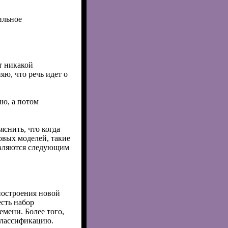
ильное
т никакой
яю, что речь идет о
ю, а потом
яснить, что когда
новых моделей, такие
являются следующим
построения новой
есть набор
мени. Более того,
классификацию.