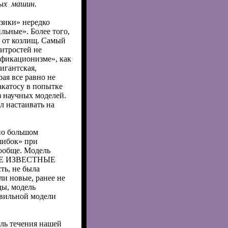
ых
машин.
изики» нередко
льные». Более того,
в от козлищ. Самый
итростей не
ификационизме», как
игантская,
ая все равно не
акатосу в попытке
з научных моделей.
л настаивать на
чно большом
шибок» при
ообще. Модель
ВСЕ ИЗВЕСТНЫЕ
ь, не была
ли новые, ранее не
ды, модель
вильной модели
ель течения нашей