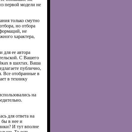
з первой модели не
дания только смутно
отбора, но отбора
нформаций, не
жного характера,
и для ее автора
тельской. С Вашего
йках в шахтах. Ваша
редлагаете публично,
я. Все отобранные в
ает в технику
использовались на
бедительно.
ась для ответа на
 бы в нее и
ники? И тут вполне
ольше. То есть,