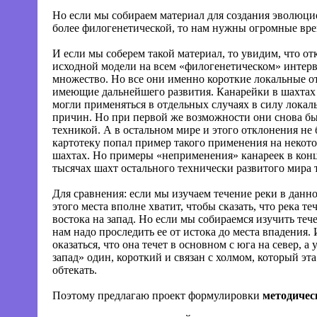
Но если мы собираем материал для создания эволюци
более филогенетической, то нам нужны огромные вр
И если мы соберем такой материал, то увидим, что от
исходной модели на всем «филогенетическом» интерв
множество. Но все они именно короткие локальные о
имеющие дальнейшего развития. Канарейки в шахтах 
могли применяться в отдельных случаях в силу лока
причин. Но при первой же возможности они снова б
техникой. А в остальном мире и этого отклонения не
картотеку попал пример такого применения на некот
шахтах. Но примеры «неприменения» канареек в конц
тысячах шахт остального технически развитого мира т
Для сравнения: если мы изучаем течение реки в данно
этого места вполне хватит, чтобы сказать, что река теч
востока на запад. Но если мы собираемся изучить те
нам надо проследить ее от истока до места впадения.
оказаться, что она течет в основном с юга на север, а 
запад» один, короткий и связан с холмом, который эт
обтекать.
Поэтому предлагаю проект формулировки
методичес