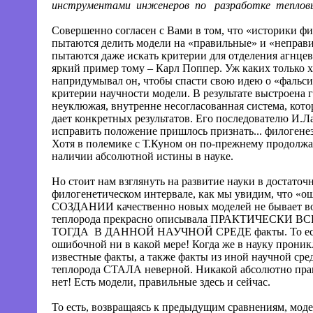
инструментами
инженеров
по
разработке
теплов
Совершенно согласен с Вами в том, что «историки ф
пытаются делить модели на «правильные» и «неправи
пытаются даже искать критерии для отделения агнце
яркий пример тому – Карл Поппер. Уж каких только х
напридумывал он, чтобы спасти свою идею о «фальс
критерии научности модели. В результате выстроена г
неуклюжая, внутренне несогласованная система, котор
дает конкретных результатов. Его последователю И.Л
исправить положение пришлось признать... филогене
Хотя в полемике с Т.Куном он по-прежнему продолжа
наличии абсолютной истины в науке.
Но стоит нам взглянуть на развитие науки в достато
филогенетическом интервале, как мы увидим, что «о
СОЗДАНИИ качественно новых моделей не бывает в
теплорода прекрасно описывала ПРАКТИЧЕСКИ 
ТОГДА
В ДАННОЙ НАУЧНОЙ СРЕДЕ факты. То ест
ошибочной ни в какой мере! Когда же в науку проник
известные факты, а также факты из иной научной сре
теплорода СТАЛА неверной. Никакой абсолютно пра
нет! Есть модели, правильные здесь и сейчас.
То есть, возвращаясь к предыдущим сравнениям, мод