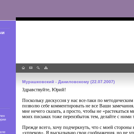
чи
Мурашковский - Даниловскому (22.07.2007)
Здравствуйте, Юрий!
Поскольку дискуссия у нас все-таки по методическим 
позволю себе комментировать не все Ваши замечания.
мне нечего сказать, а просто, чтобы не «растекаться 
моих письмах тоже переизбыток тем, делайте с ними т
лен
ории
Прежде всего, хочу подчеркнуть, что с моей стороны 
«упреков». Я высказываю свои соображения, но не уп
деле