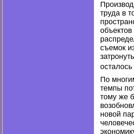
Производ
труда в 
простран
объектов
распреде
съемок и
затронут
осталось 
По многи
темпы по
тому же 
возобнов
новой па
человече
экономик