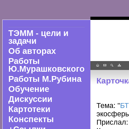
ТЭММ - цели и
задачи
Об авторах
Работы
Ю.Мурашковского
Работы М.Рубина
Карточк
Обучение
Дискуссии
Тема: "
БТ
Картотеки
экосфер
Конспекты
Прислал: