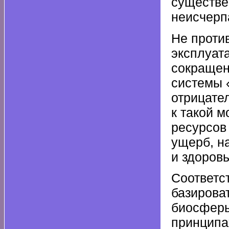
существе
неисчерп
Не проти
эксплуат
сокращен
системы 
отрицате
к такой м
ресурсов
ущерб, н
и здоров
Соответс
базирова
биосферы
принципа