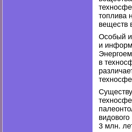
техносфе
топлива 
веществ 
Особый и
и информ
Энергоем
в техносф
различает
техносфер
Существу
техносфе
палеонто
видового
3 млн. л