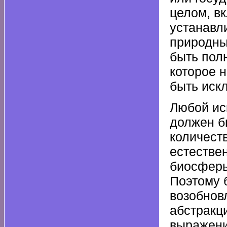
целом, в
устанавл
природны
быть пол
которое н
быть иск
Любой ис
должен б
количест
естестве
биосферы
Поэтому 
возобнов
абстракц
выражени