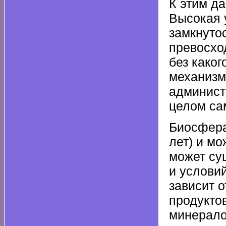
К этим д
Высокая 
замкнуто
превосхо
без како
механизм
админист
целом са
Биосфера
лет) и м
может су
и услови
зависит 
продукто
минерало