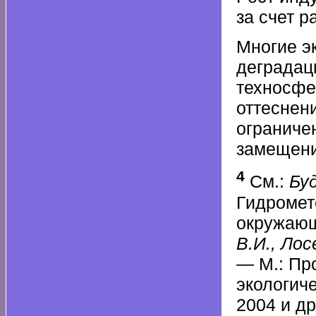
за счет 
Многие э
деградац
техносфе
оттеснен
ограничен
замещени
4
См.:
Бу
Гидромет
окружающ
В.И., Лос
— М.: Пр
экологиче
2004 и др