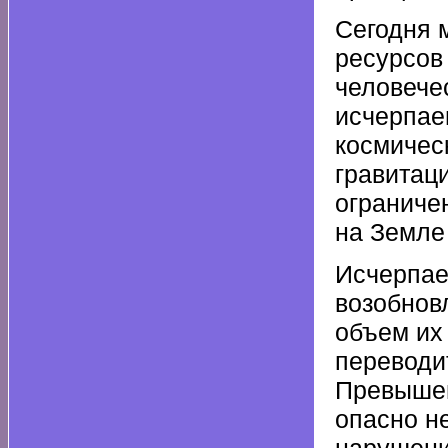
Сегодня 
ресурсов
человече
исчерпае
космичес
гравитац
ограниче
на Земле
Исчерпае
возобнов
объем их
переводи
Превышен
опасно н