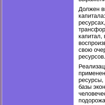
Должен в
капитала
ресурсах
трансфор
капитал,
воспроиз
свою оче
ресурсов
Реализац
применен
ресурсы,
базы эко
человече
подорожа