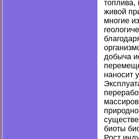
топлива,
живой пр
многие из
геологич
благодар
организмо
добыча и
перемеще
наносит 
Эксплуат
перерабо
массиров
природно
существе
биоты би
Рост инд