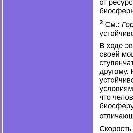
от ресур
биосфер
2
См.:
Гор
устойчив
В ходе э
своей мо
ступенчат
другому.
устойчив
условиям
что чело
биосферу
отличающ
Скорость