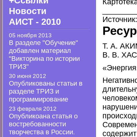
+Ссылки
Картоте
Новости
________
Источни
АИСТ - 2010
Ресу
05 ноября 2013
В разделе "Обучение"
Т. А. АК
добавлен материал
В. В. ХА
"Викторина по истории
ТРИЗ"
«Энергия»
30 июня 2012
Негативн
Опубликованы статьи в
длительн
разделе ТРИЗ и
человеко
программирование
нарушени
23 февраля 2012
происходи
Опубликоана статья о
востребованности
Современ
творчества в России.
содержит 