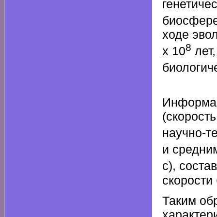
генетиче
биосфере
ходе эво
8
х 10
лет,
биологич
Информац
(скорост
научно-т
и средним
с), соста
скорости
Таким об
характер