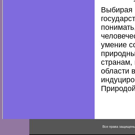
Выбирая 
государс
понимать
человечес
умение с
природны
странам,
области в
индуциро
Природой
Все права защищены