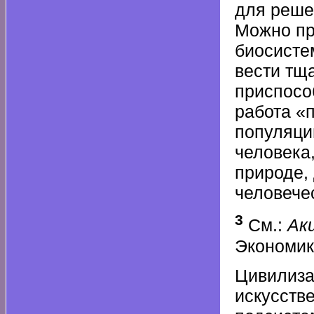
для реше
Можно пр
биосисте
вести тщ
приспосо
работа «
популяци
человека
природе,
человече
3
См.:
Аки
Экономик
Цивилиза
искусств