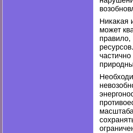
нарушени
возобнов
Никакая 
может кв
правило,
ресурсов
частично
природны
Необходи
невозобн
энергоно
противое
масштаба
сохранят
ограниче