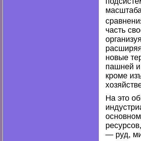
подсисте
масштаба
сравнени
часть св
организуя
расширяя
новые те
пашней и
кроме из
хозяйств
На это о
индустри
основном
ресурсов,
— руд, м