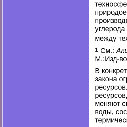
техносфе
природое
производ
углерода
между те
1
См.:
Аки
М.:Изд-во
В конкре
закона о
ресурсов
ресурсов
меняют с
воды, со
термическ