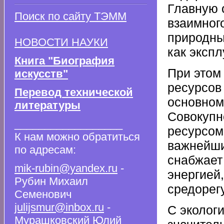
Главную 
Поиск по сайту ТЭММ
взаимног
природны
НОВОСТИ НАУКИ
как эксп
Книга "Биография
При этом
искусств"
ресурсов 
Перевод технической
основном
литературы
Совокупн
__________________
ресурсом
К нам можно обратиться
важнейши
по адресам:
снабжает
mik-rubin@yandex.ru
-
энергией
Рубин Михаил
средорег
Семенович
julijsmur@inbox.ru
-
С эколог
Мурашковский Юлий