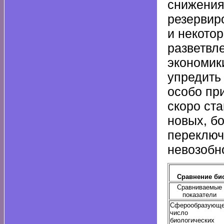
снижения
резервир
и некото
разветвл
экономик
упредить
особо пр
скоро ст
новых, б
переключ
невозобн
Сравнение би
Сравниваемые
показатели
Сферообразующ
число
биологических