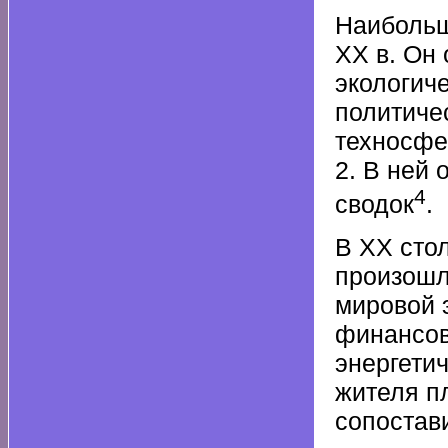
Наибольш
XX в. Он
экологич
политиче
техносфе
2. В ней
4
сводок
.
В XX сто
произошл
мировой 
финансов
энергети
жителя п
сопостав