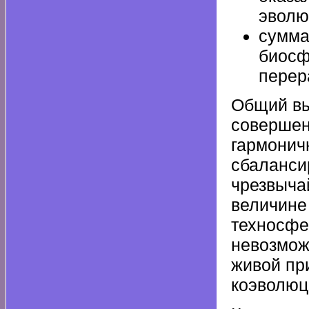
эволю
сумма
биосф
перер
Общий вы
совершен
гармонич
сбаланси
чрезвыча
величине
техносфе
невозмож
живой пр
коэволюц