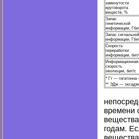
замкнутости
круговорота
веществ, %
Запас
генетической
информации, Гби
Запас сигнально
информации, Гби
Скорость
переработки
информации, бит
Информационная
скорость
эволюции, бит/с
* Гт — гигатонна 
** ЭДж — эксадж
непосред
времени 
вещества
годам. Е
вещества 