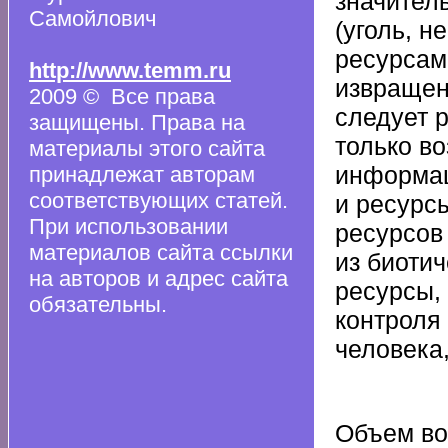
значител
Самойлович
(уголь, н
ресурсами
http://www.temm.ru
извращен
2009 © Все права
следует 
защищены. Права на
только в
материалы этого сайта
информац
принадлежат авторам
соответствующих статей.
и ресурс
При использовании
ресурсов
материалов сайта ссылки
из биотич
на авторов и адрес сайта
ресурсы,
обязательны.
контроля
человека
Объем во