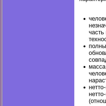
челов
незна
часть
техно
полны
обнов
совпа
масса
челов
нарас
нетто
нетто
(отно