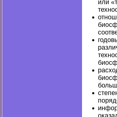
или «
техно
отнош
биосф
соотве
годов
разли
техно
биосф
расхо
биосф
больш
степе
поряд
инфор
оказа