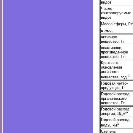
видов
Число
контролируемых
видов
Масса сферы, Гт
в т.ч.
активное
вещество, Гт
неактивное,
произведенное
вещество, Гт
Кратность
обновления
активного
-1
вещества, год
Годовая нетто-
продукция, Гт
Годовой расход
органического
вещества, Гт
Годовой расход
энергии, ЭДж**
Годовой расход
3
воды, км
Степень