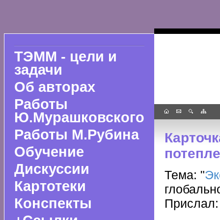
ТЭММ - цели и
задачи
Об авторах
Работы
Ю.Мурашковского
Работы М.Рубина
Карточк
Обучение
потепл
Дискуссии
Тема: "
Эк
Картотеки
глобальн
Конспекты
Прислал: