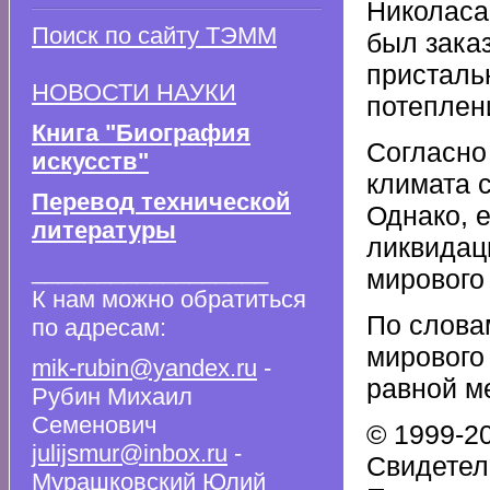
Николаса
Поиск по сайту ТЭММ
был зака
пристальн
НОВОСТИ НАУКИ
потеплен
Книга "Биография
Согласно
искусств"
климата 
Перевод технической
Однако, е
литературы
ликвидац
__________________
мирового
К нам можно обратиться
По слова
по адресам:
мирового
mik-rubin@yandex.ru
-
равной м
Рубин Михаил
Семенович
© 1999-
julijsmur@inbox.ru
-
Свидетел
Мурашковский Юлий