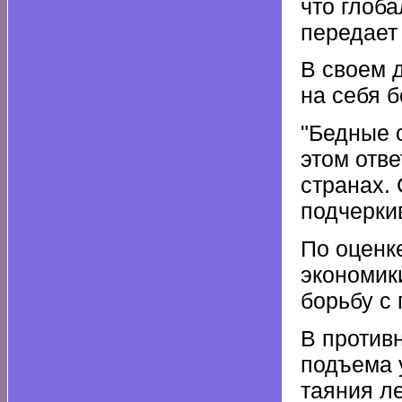
что глоб
передает
В своем 
на себя 
"Бедные 
этом отве
странах.
подчеркив
По оценк
экономик
борьбу с
В против
подъема 
таяния л