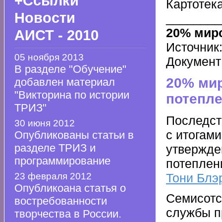
+Ссылки
Картоте
Новости
________
20% миро
АИСТ - 2010
Источник
05 ноября 2013
Документ
В разделе "Обучение"
20% мир
добавлен материал
"Викторина по истории
потепл
ТРИЗ"
Последст
30 июня 2012
с итогам
Опубликованы статьи в
разделе ТРИЗ и
утвержде
программирование
потеплен
Тони Блэ
23 февраля 2012
Опубликоана статья о
Семисотс
востребованности
службы п
творчества в России.