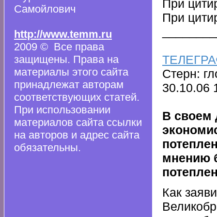
При цити
Самойлович
При цити
________
http://www.temm.ru
2009 © Все права
ТЕЛЕГРА
защищены. Права на
материалы этого сайта
Стерн: г
принадлежат авторам
30.10.06 
соответствующих статей.
При использовании
В своем 
материалов сайта ссылки
экономис
на авторов и адрес сайта
потеплен
обязательны.
мнению б
потепле
Как заяв
Великобр