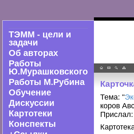
ТЭММ - цели и
задачи
Об авторах
Работы
Ю.Мурашковского
Работы М.Рубина
Карточк
Обучение
Тема: "
Эк
Дискуссии
коров Ав
Картотеки
Прислал:
Конспекты
Картоте