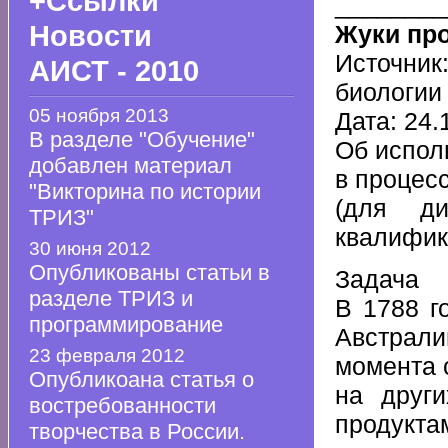
+Ссылки
________
Новости
Жуки про
Источник
АИСТ - 2010
биолог
05 ноября 2013
Дата: 24.
В разделе "Обучение"
Об испол
добавлен материал
в процес
"Викторина по истории
(для д
ТРИЗ"
квалифик
30 июня 2012
Опубликованы статьи в
Задача
разделе ТРИЗ и
В 1788 г
программирование
Австрал
23 февраля 2012
момента 
Опубликоана статья о
на друг
востребованности
продукт
творчества в России.