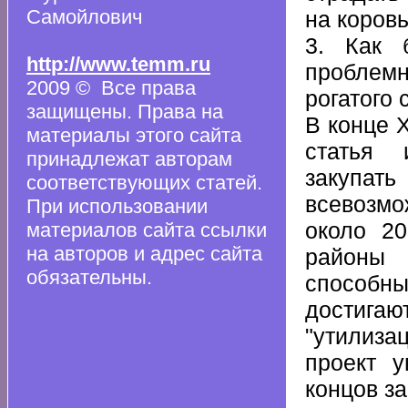
Самойлович
на коров
3. Как 
http://www.temm.ru
проблемн
2009 © Все права
рогатого 
защищены. Права на
В конце 
материалы этого сайта
статья 
принадлежат авторам
закупать
соответствующих статей.
всевозмо
При использовании
около 2
материалов сайта ссылки
на авторов и адрес сайта
районы 
обязательны.
способны
достига
"утилиза
проект 
концов з