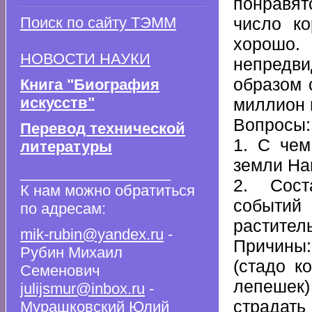
понравя
число к
Поиск по сайту ТЭММ
хорошо.
НОВОСТИ НАУКИ
непредви
образом 
Книга "Биография
искусств"
миллион 
Вопросы:
Перевод технической
1. С чем
литературы
земли Нав
__________________
2. Сост
К нам можно обратиться
событий
по адресам:
растител
mik-rubin@yandex.ru
-
Причины:
Рубин Михаил
(стадо к
Семенович
лепешек
julijsmur@inbox.ru
-
страдать
Мурашковский Юлий