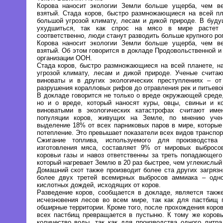
Корова наносит экологии Земли больше ущерба, чем ве
взятый. Стада коров, быстро размножающиеся на всей пл
большой угрозой климату, лесам и дикой природе. В буд
ухудшиться, так как спрос на мясо в мире растет
соответственно, люди станут разводить больше крупного рог
Корова наносит экологии Земли больше ущерба, чем ве
взятый. Об этом говорится в докладе Продовольственной и
организации ООН.
Стада коров, быстро размножающиеся на всей планете, н
угрозой климату, лесам и дикой природе. Ученые считаю
виноваты и в других экологических преступлениях – о
разрушения коралловых рифов до отравления рек и питьево
В докладе говорится не только о вреде окружающей среде
но и о вреде, который наносят куры, овцы, свиньи и к
виноватыми в экологических катастрофах считают имен
популяции коров, живущих на Земле, по мнению учен
выделение 18% от всех парниковых паров в мире, которы
потепление. Это превышает показатели всех видов транспор
Сжигание топлива, используемого для производства
изготовления мяса, составляет 9% от мировых выбросов
коровьи газы и навоз ответственны за треть попадающег
который нагревает Землю в 20 раз быстрее, чем углекислый 
Домашний скот также производит более ста других загряз
более двух третей всемирных выбросов аммиака – одно
кислотных дождей, исходящих от коров.
Разведение коров, сообщается в докладе, является такж
исчезновения лесов во всем мире, так как для пастбищ 
обширные территории. Кроме того, после прохождения коров
всех пастбищ превращается в пустыню. К тому же коров
количество воды, так как для производства одного литр