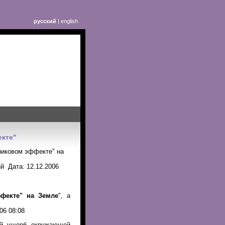
русский
|
english
екте"
рниковом эффекте" на
й Дата: 12.12.2006
_
фекте" на Земле
", а
06 08:08
ный ущерб окружающей