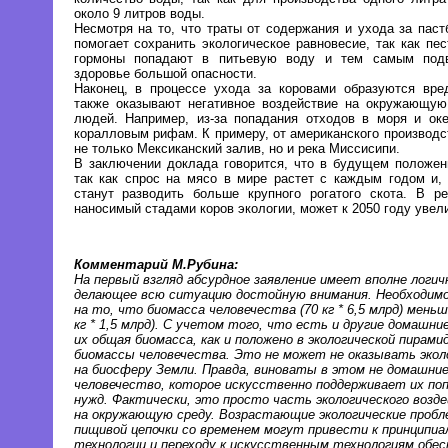
около 9 литров воды.
Несмотря на то, что траты от содержания и ухода за паст
помогает сохранить экологическое равновесие, так как пес
гормоны попадают в питьевую воду и тем самым подв
здоровье большой опасности.
Наконец, в процессе ухода за коровами образуются вре
также оказывают негативное воздействие на окружающую
людей. Например, из-за попадания отходов в моря и ок
коралловым рифам. К примеру, от американского производс
не только Мексиканский залив, но и река Миссисипи.
В заключении доклада говорится, что в будущем положен
так как спрос на мясо в мире растет с каждым годом и,
станут разводить больше крупного рогатого скота. В ре
наносимый стадами коров экологии, может к 2050 году увел
Комментарий М.Рубина:
На первый взгляд абсурдное заявление имеет вполне логич
делающее всю ситуацию достойную внимания. Необходим
на то, что биомасса человечества (70 кг * 6,5 млрд) мень
кг * 1,5 млрд). С учетом того, что есть и другие домашн
их общая биомасса, как и положено в экологической пирам
биомассы человечества. Это не может не оказывать эколо
на биосферу Земли. Правда, виноваты в этом не домашни
человечество, которое искусственно поддерживает их по
нужд. Фактически, это просто часть экологического возд
на окружающую среду. Возрастающие экологические проб
пищивой цепочки со временем могут привести к принципиа
технологии и переходу к искусственным технологиям обе