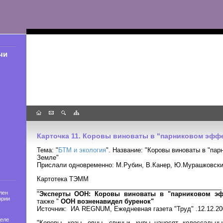
чи
Карточка 11. Коровы виноваты в "парниковом эфф
Тема: "
БТМ и экология
". Название: "Коровы виноваты в "па
Земле"
Прислали одновременно: М.Рубин, В.Канер, Ю.Мурашковски
Картотека ТЭММ
____________________________________________________
лен
"
Эксперты ООН: Коровы виноваты в "парниковом эф
ории
также "
ООН возненавидел буренок"
Источник: ИА REGNUM, Ежедневная газета "Труд" .12.12.20
деле
"Коровы, козы, овцы, свиньи, куры наносят колоссаль