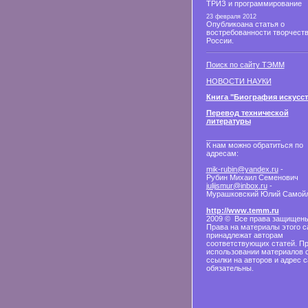
ТРИЗ и программирование
23 февраля 2012
Опубликоана статья о
востребованности творчеств
России.
Поиск по сайту ТЭММ
НОВОСТИ НАУКИ
Книга "Биография искусст
Перевод технической
литературы
__________________
К нам можно обратиться по
адресам:
mik-rubin@yandex.ru
-
Рубин Михаил Семенович
julijsmur@inbox.ru
-
Мурашковский Юлий Самой
http://www.temm.ru
2009 © Все права защищены
Права на материалы этого с
принадлежат авторам
соответствующих статей. П
использовании материалов 
ссылки на авторов и адрес с
обязательны.