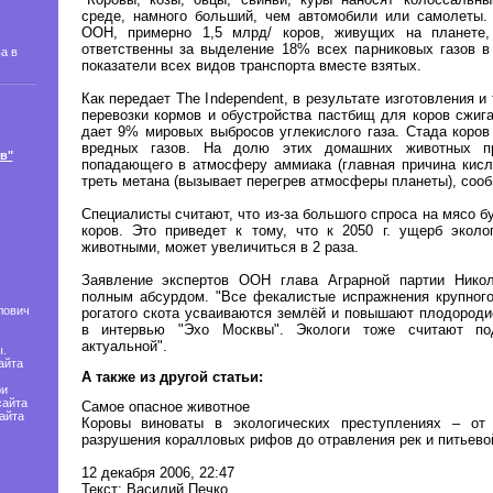
среде, намного больший, чем автомобили или самолеты.
ООН, примерно 1,5 млрд/ коров, живущих на планете,
ответственны за выделение 18% всех парниковых газов в
а в
показатели всех видов транспорта вместе взятых.
Как передает The Independent, в результате изготовления и
перевозки кормов и обустройства пастбищ для коров сжига
дает 9% мировых выбросов углекислого газа. Стада коров
вредных газов. На долю этих домашних животных пр
в"
попадающего в атмосферу аммиака (главная причина кисл
треть метана (вызывает перегрев атмосферы планеты), со
Специалисты считают, что из-за большого спроса на мясо б
коров. Это приведет к тому, что к 2050 г. ущерб эколо
животными, может увеличиться в 2 раза.
Заявление экспертов ООН глава Аграрной партии Никол
полным абсурдом. "Все фекалистые испражнения крупного
лович
рогатого скота усваиваются землёй и повышают плодородие
в интервью "Эхо Москвы". Экологи тоже считают по
актуальной".
.
айта
А также из другой статьи:
ри
сайта
Самое опасное животное
айта
Коровы виноваты в экологических преступлениях – от
разрушения коралловых рифов до отравления рек и питьево
12 декабря 2006, 22:47
Текст: Василий Печко