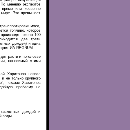
 По мнению экспертов
 прямо или косвенно
 мире. Это превышает
 транспортировки мяса,
ется топливо, которое
 производят около 100
иходится две трети
отных дождей) и одна
общает ИА REGNUM .
удет расти и поголовье
гии, наносимый этими
ай Харитонов назвал
 и не только крупного
", - сказал Харитонов
добную проблему не
 кислотных дождей и
й воды