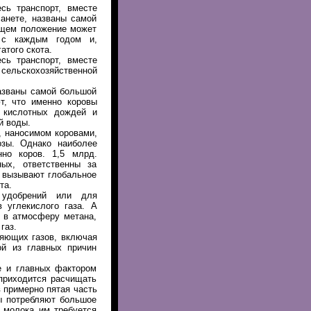
сь транспорт, вместе
анете, названы самой
ущем положение может
 с каждым годом и,
атого скота.
сь транспорт, вместе
 сельскохозяйственной
азваны самой большой
т, что именно коровы
т кислотных дождей и
й воды.
, наносимом коровами,
озы. Однако наиболее
но коров. 1,5 млрд.
ых, ответственны за
е вызывают глобальное
та.
 удобрений или для
 углекислого газа. А
о в атмосферу метана,
газ.
няющих газов, включая
й из главных причин
е и главных фактором
приходится расчищать
 примерно пятая часть
ы потребляют большое
а молока им требуется