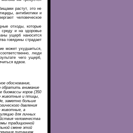
бищами растут, это не
тициды, антибиотики и
ергают человеческое
дные отходы, которые
 среду и на здоровье
еаны ущерб наносится
тва говядины страдает
ие может ухудшиться,
 соответственно, люди
зультате чего ущерб,
ичиться вдвое.
ное обоснование,
о обратить внимание
ше биомассы коров (350
ие животные и птицы,
иде, заметно больше
гического давления
е животные, а
пуляцию для личных
ействия человечества
лемы традиционной
льной смене этой
спечения питанием.