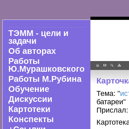
ТЭММ - цели и
задачи
Об авторах
Работы
Ю.Мурашковского
Работы М.Рубина
Карточ
Обучение
Тема: "
ис
Дискуссии
батареи"
Картотеки
Прислал:
Конспекты
Картоте