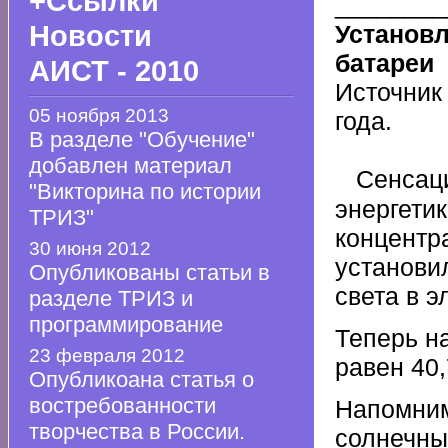
+Ссылки
________
Новости
Установ
батареи
АИСТ - 2010
Источни
05 ноября 2013
года.
В разделе "Обучение"
добавлен материал
Сенса
"Викторина по истории
энерге
ТРИЗ"
концент
30 июня 2012
установи
Опубликованы статьи в
света в э
разделе ТРИЗ и
программирование
Теперь н
23 февраля 2012
равен 40
Опубликоана статья о
востребованности
Напомним
творчества в России.
солнечны