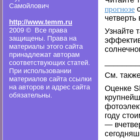
Самойлович
с
прогнозе
четверть 
http://www.temm.ru
2009 © Все права
Узнайте 
защищены. Права на
эффектив
материалы этого сайта
солнечно
принадлежат авторам
________
соответствующих статей.
При использовании
См. такж
материалов сайта ссылки
на авторов и адрес сайта
Оценке S
обязательны.
крупнейш
фотоэлект
году стои
— вчетвер
сегодняш