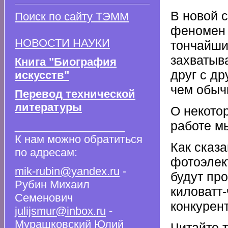
В новой 
Поиск по сайту ТЭММ
феномен 
НОВОСТИ НАУКИ
тончайши
захватыв
Книга "Биография
друг с д
искусств"
чем обыч
Перевод технической
литературы
О некото
работе м
__________________
К нам можно обратиться
Как сказа
по адресам:
фотоэлект
mik-rubin@yandex.ru
-
будут про
Рубин Михаил
киловатт-
Семенович
конкурен
julijsmur@inbox.ru
-
Мурашковский Юлий
Читайте 