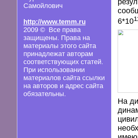
резул
Самойлович
сообщ
1
6*10
http://www.temm.ru
2009 © Все права
защищены. Права на
материалы этого сайта
принадлежат авторам
соответствующих статей.
При использовании
материалов сайта ссылки
на авторов и адрес сайта
обязательны.
На д
дина
цивил
необх
имею