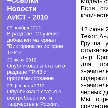
+Ссылки
Модель с
Новости
Если ст
количеств
АИСТ - 2010
05 ноября 2013
12 июня 2
В разделе "Обучение"
Текст: А
добавлен материал
Группа 
"Викторина по истории
столкнов
ТРИЗ"
дыр. Кро
30 июня 2012
для про
Опубликованы статьи в
значител
разделе ТРИЗ и
содержи
программирование
значител
23 февраля 2012
Опубликоана статья о
черных д
востребованности
Мы опре
творчества в России.
совмест