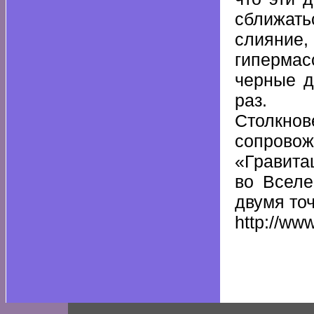
сближать
слияние
гипермас
черные д
раз.
Столкн
сопрово
«Гравита
во Вселе
двумя то
http://ww