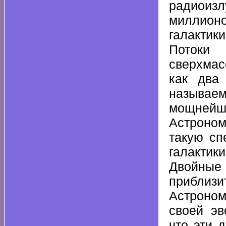
радиоиз
миллионо
галактики
Потоки
сверхмас
как два
называем
мощнейши
Астроном
такую сп
галактик
Двойные
приблиз
Астроном
своей эв
что эти 