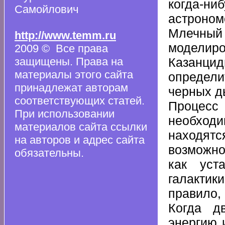
когда-н
Самойлович
астроно
Млечный
http://www.temm.ru
моделиро
2009 © Все права
защищены. Права на
Казанцид
материалы этого сайта
определ
принадлежат авторам
черных ды
соответствующих статей.
Процесс
При использовании
необходи
материалов сайта ссылки
находят
на авторов и адрес сайта
возможно
обязательны.
как уст
галактик
правило,
Когда дв
энергию 