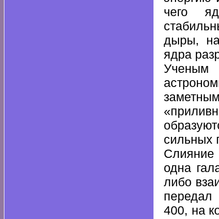
чего яд
стабильн
дыры, на
ядра раз
Ученым 
астроно
заметным
«прилив
образуют
сильных 
Слияние 
одна гал
либо вза
передал 
400, на 