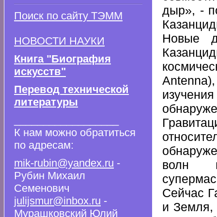
дыр», - 
Поиск по сайту ТЭММ
Казанциди
Новые д
НОВОСТИ НАУКИ
Казанци
Книга "Биография
космиче
искусств"
Antenna)
Перевод технической
изучени
литературы
обнаруже
__________________
Гравита
К нам можно обратиться
относит
по адресам:
обнаруж
mik-rubin@yandex.ru
-
волн в
Рубин Михаил
супермас
Семенович
Сейчас Г
julijsmur@inbox.ru
-
и Земля,
Мурашковский Юлий