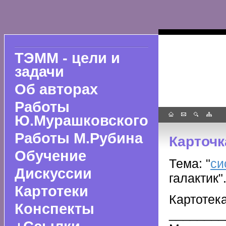
ТЭММ - цели и
задачи
Об авторах
Работы
Ю.Мурашковского
Работы М.Рубина
Карточк
Обучение
Тема: "
си
Дискуссии
галактик"
Картотеки
Картоте
Конспекты
________