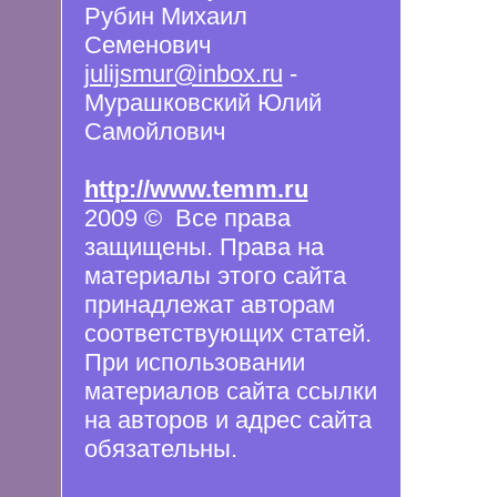
Рубин Михаил
Семенович
julijsmur@inbox.ru
-
Мурашковский Юлий
Самойлович
http://www.temm.ru
2009 © Все права
защищены. Права на
материалы этого сайта
принадлежат авторам
соответствующих статей.
При использовании
материалов сайта ссылки
на авторов и адрес сайта
обязательны.