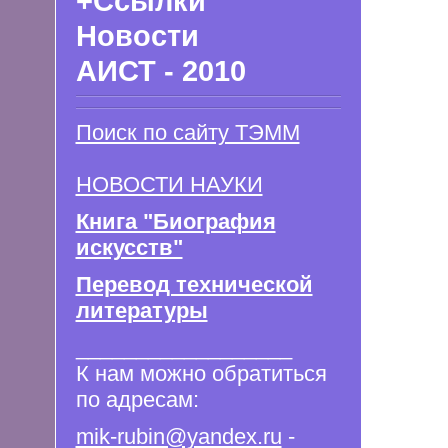
+Ссылки
Новости
АИСТ - 2010
Поиск по сайту ТЭММ
НОВОСТИ НАУКИ
Книга "Биография
искусств"
Перевод технической
литературы
__________________
К нам можно обратиться
по адресам:
mik-rubin@yandex.ru
-